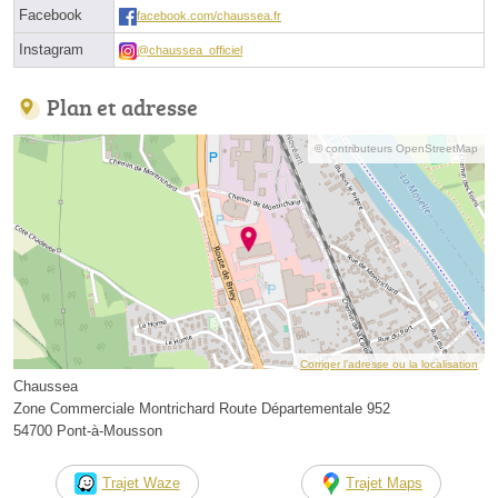
Facebook
facebook.com/chaussea.fr
Instagram
@chaussea_officiel
Plan et adresse
© contributeurs OpenStreetMap
Corriger l’adresse ou la localisation
Chaussea
Zone Commerciale Montrichard Route Départementale 952
54700 Pont-à-Mousson
Trajet Waze
Trajet Maps