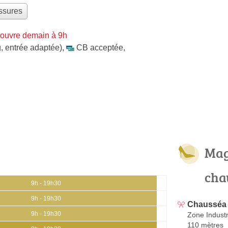
ssures
 ouvre demain à 9h
, entrée adaptée)
,
CB acceptée
,
Mag
cha
9h - 19h30
9h - 19h30
Chausséa
9h - 19h30
Zone Industr
110 mètres