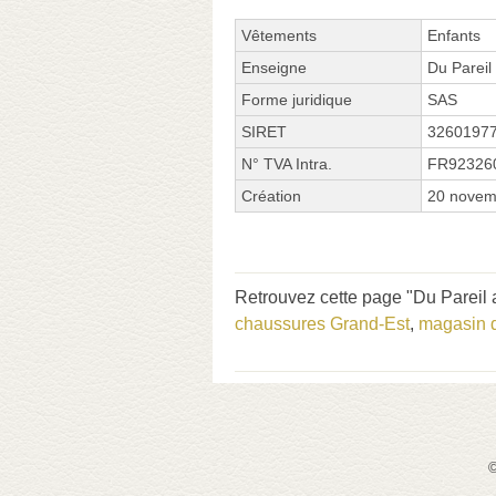
Vêtements
Enfants
Enseigne
Du Parei
Forme juridique
SAS
SIRET
3260197
N° TVA Intra.
FR92326
Création
20 novem
Retrouvez cette page "Du Parei
chaussures Grand-Est
,
magasin 