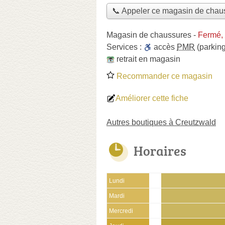
📞 Appeler ce magasin de chau
Magasin de chaussures
-
Fermé,
Services :
accès
PMR
(parking
retrait en magasin
Recommander ce magasin
Améliorer cette fiche
Autres boutiques à Creutzwald
Horaires
Lundi
Mardi
Mercredi