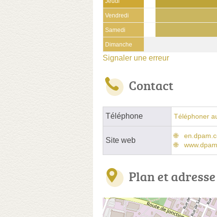
Jeudi
Vendredi
Samedi
Dimanche
Signaler une erreur
Contact
Téléphone
Téléphoner a
en.dpam.c
Site web
www.dpam
Plan et adresse