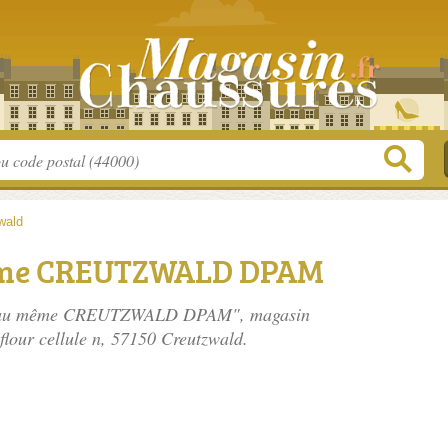
wald
même CREUTZWALD DPAM
eil au même CREUTZWALD DPAM", magasin
flour cellule n
, 57150 Creutzwald.