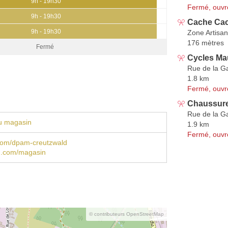
9h - 19h30
Fermé, ouvr
9h - 19h30
Cache Cac
9h - 19h30
Zone Artisan
176 mètres
Fermé
Cycles Ma
Rue de la G
1.8 km
Fermé, ouvr
Chaussur
Rue de la G
u magasin
1.9 km
Fermé, ouvr
om/dpam-creutzwald
.com/magasin
© contributeurs OpenStreetMap