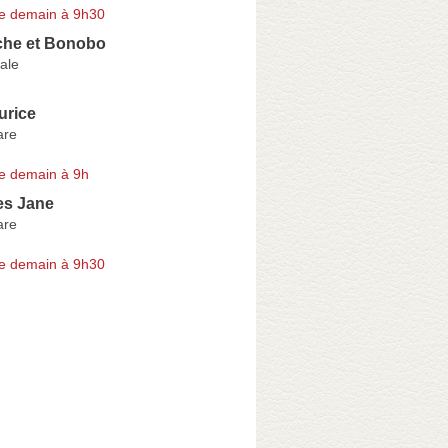
e demain à 9h30
he et Bonobo
ale
urice
are
e demain à 9h
es Jane
are
e demain à 9h30