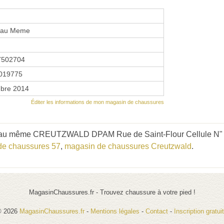
l au Meme
7502704
019775
bre 2014
Éditer les informations de mon magasin de chaussures
l au même CREUTZWALD DPAM Rue de Saint-Flour Cellule N" en
de chaussures 57
,
magasin de chaussures Creutzwald
.
MagasinChaussures.fr - Trouvez chaussure à votre pied !
© 2026
MagasinChaussures.fr
-
Mentions légales
-
Contact
-
Inscription gratui