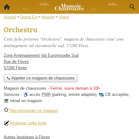
Accueil
>
Grand-Est
>
Moselle
>
Fèves
Orchestra
Cette fiche présente "Orchestra", magasin de chaussures situé
zone
aménagement val euromoselle sud
, 57280 Fèves.
Zone Aménagement Val Euromoselle Sud
Rue de Fèves
57280 Fèves
📞 Appeler ce magasin de chaussures
Magasin de chaussures
-
Fermé, ouvre demain à 10h
Services :
accès
PMR
(parking, entrée adaptée)
,
CB acceptée
,
retrait en magasin
Recommander ce magasin
Améliorer cette fiche
Autres boutiques à Fèves