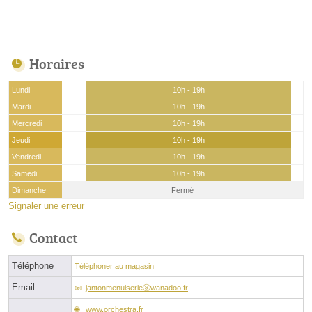
Horaires
Lundi
10h - 19h
Mardi
10h - 19h
Mercredi
10h - 19h
Jeudi
10h - 19h
Vendredi
10h - 19h
Samedi
10h - 19h
Dimanche
Fermé
Signaler une erreur
Contact
Téléphone
Téléphoner au magasin
Email
jantonmenuiserieⓐwanadoo.fr
www.orchestra.fr