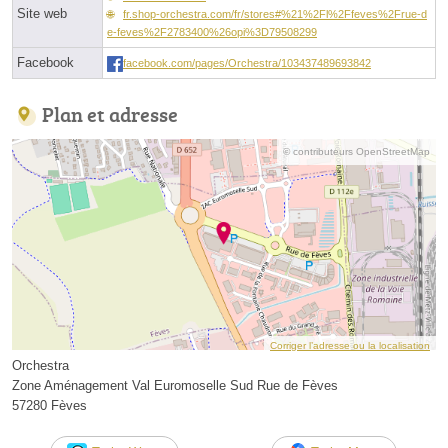
Site web
fr.shop-orchestra.com/fr/stores#%21%2Fl%2Ffeves%2Frue-d
e-feves%2F2783400%26opi%3D79508299
Facebook
facebook.com/pages/Orchestra/103437489693842
Plan et adresse
© contributeurs OpenStreetMap
Corriger l’adresse ou la localisation
Orchestra
Zone Aménagement Val Euromoselle Sud Rue de Fèves
57280 Fèves