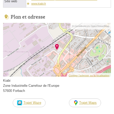
Site web
www.kiabi.fr
Plan et adresse
© contributeurs OpenStreetMap
Corriger l’adresse ou la localisation
Kiabi
Zone Industrielle Carrefour de l'Europe
57600 Forbach
Trajet Waze
Trajet Maps