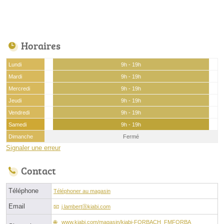
Horaires
Lundi
9h - 19h
Mardi
9h - 19h
Mercredi
9h - 19h
Jeudi
9h - 19h
Vendredi
9h - 19h
Samedi
9h - 19h
Dimanche
Fermé
Signaler une erreur
Contact
Téléphone
Téléphoner au magasin
Email
j.lambertⓐkiabi.com
www.kiabi.com/magasin/kiabi-FORBACH_FMFORBA