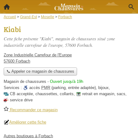
Accueil
>
Grand-Est
>
Moselle
>
Forbach
Kiabi
Cette fiche présente "Kiabi", magasin de chaussures situé
zone
industrielle carrefour de l'europe
, 57600 Forbach.
Zone Industrielle Carrefour de l'Europe
57600 Forbach
📞 Appeler ce magasin de chaussures
Magasin de chaussures
-
Ouvert jusqu'à 19h
Services :
accès
PMR
(parking, entrée adaptée)
,
bijoux
,
CB acceptée
,
chaussettes
,
collants
,
retrait en magasin
,
sacs
,
service drive
Recommander ce magasin
Améliorer cette fiche
Autres boutiques à Forbach