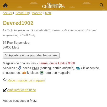
Accueil
>
Grand-Est
>
Moselle
>
Metz
Devred1902
Cette fiche présente "Devred1902", magasin de chaussures situé
rue
serpenoise
, 57000 Metz.
64 Rue Serpenoise
57000 Metz
📞 Appeler ce magasin de chaussures
Magasin de chaussures
-
Fermé, ouvre lundi à 9h30
Services :
accès
PMR
(parking, entrée adaptée)
,
CB acceptée
,
chaussettes
,
livraison
,
retrait en magasin
Recommander ce magasin
Améliorer cette fiche
Autres boutiques à Metz