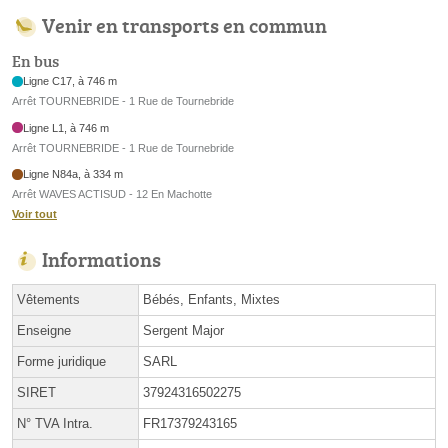
Venir en transports en commun
En bus
Ligne C17, à 746 m
Arrêt TOURNEBRIDE - 1 Rue de Tournebride
Ligne L1, à 746 m
Arrêt TOURNEBRIDE - 1 Rue de Tournebride
Ligne N84a, à 334 m
Arrêt WAVES ACTISUD - 12 En Machotte
Voir tout
Informations
Vêtements
Bébés, Enfants, Mixtes
Enseigne
Sergent Major
Forme juridique
SARL
SIRET
37924316502275
N° TVA Intra.
FR17379243165