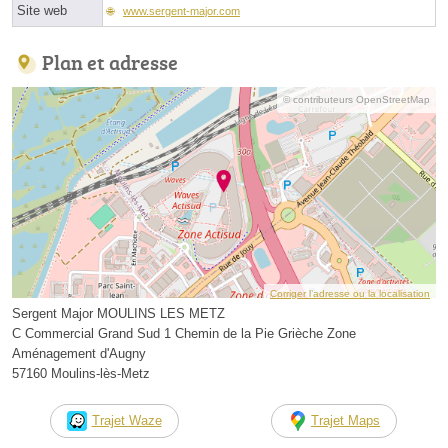
Site web
www.sergent-major.com
Plan et adresse
© contributeurs OpenStreetMap
Corriger l’adresse ou la localisation
Sergent Major MOULINS LES METZ
C Commercial Grand Sud 1 Chemin de la Pie Grièche Zone
Aménagement d'Augny
57160 Moulins-lès-Metz
Trajet Waze
Trajet Maps