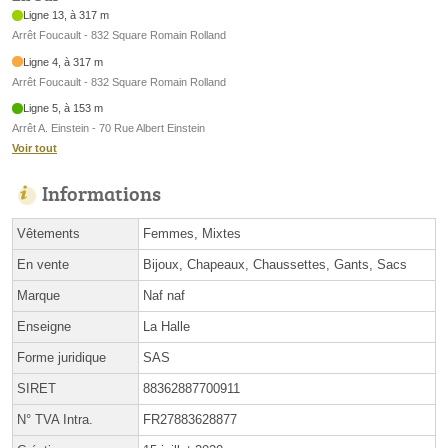
Ligne 13, à 317 m
Arrêt Foucault - 832 Square Romain Rolland
Ligne 4, à 317 m
Arrêt Foucault - 832 Square Romain Rolland
Ligne 5, à 153 m
Arrêt A. Einstein - 70 Rue Albert Einstein
Voir tout
Informations
Vêtements
Femmes, Mixtes
En vente
Bijoux, Chapeaux, Chaussettes, Gants, Sacs
Marque
Naf naf
Enseigne
La Halle
Forme juridique
SAS
SIRET
88362887700911
N° TVA Intra.
FR27883628877