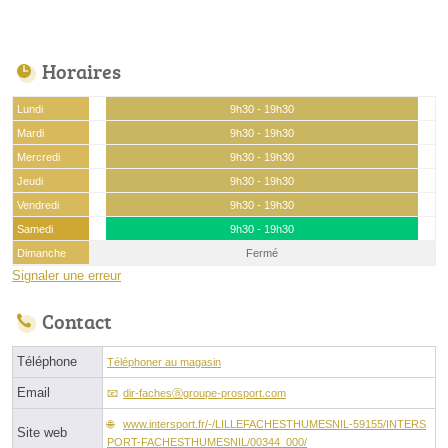
Horaires
Lundi
9h30 - 19h30
Mardi
9h30 - 19h30
Mercredi
9h30 - 19h30
Jeudi
9h30 - 19h30
Vendredi
9h30 - 19h30
Samedi
9h30 - 19h30
Dimanche
Fermé
Signaler une erreur
Contact
Téléphone
Téléphoner au magasin
Email
dir-fachesⓐgroupe-prosport.com
www.intersport.fr/-/LILLEFACHESTHUMESNIL-59155/INTERS
Site web
PORT-FACHESTHUMESNIL/00344_000/