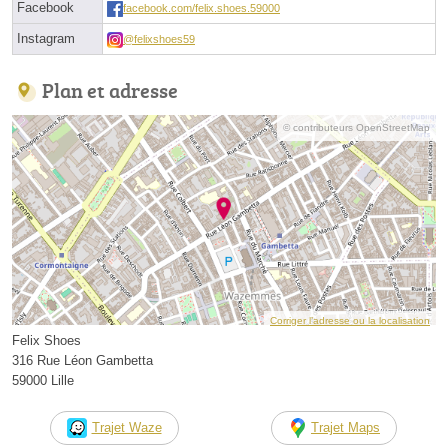
Facebook
facebook.com/felix.shoes.59000
Instagram
@felixshoes59
Plan et adresse
© contributeurs OpenStreetMap
Corriger l’adresse ou la localisation
Felix Shoes
316 Rue Léon Gambetta
59000 Lille
Trajet Waze
Trajet Maps