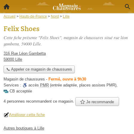
Accueil
>
Hauts-de-France
>
Nord
>
Lille
Felix Shoes
Cette fiche présente "Felix Shoes", magasin de chaussures situé
rue léon
gambetta
, 59000 Lille.
316 Rue Léon Gambetta
59000 Lille
📞 Appeler ce magasin de chaussures
Magasin de chaussures
-
Fermé, ouvre à 9h30
Services :
accès
PMR
(entrée adaptée, places assises PMR)
,
CB acceptée
4 personnes
recommandent
ce magasin.
Je recommande
Améliorer cette fiche
Autres boutiques à Lille