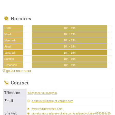
Horaires
Lundi
10h - 19h
Mardi
10h - 19h
Mercredi
10h - 19h
Jeudi
10h - 19h
Vendredi
10h - 19h
Samedi
10h - 19h
Dimanche
10h - 19h
Signaler une erreur
Contact
Téléphone
Téléphoner au magasin
Email
a.edouardⓐzadig-et-voltaire.com
www.zadigetvoltaire.com
Site web
storelocator.zadig-et-voltaire.com/zadigandvoltaire-6780695c80