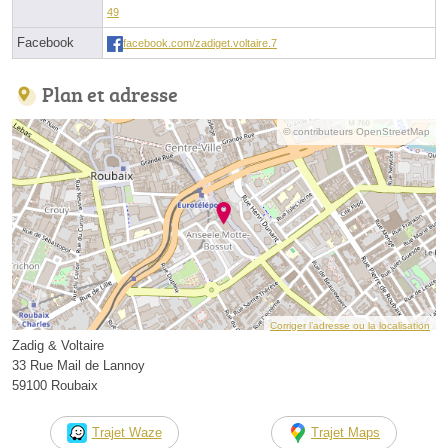
49
Facebook
facebook.com/zadiget.voltaire.7
Plan et adresse
© contributeurs OpenStreetMap
Corriger l’adresse ou la localisation
Zadig & Voltaire
33 Rue Mail de Lannoy
59100 Roubaix
Trajet Waze
Trajet Maps