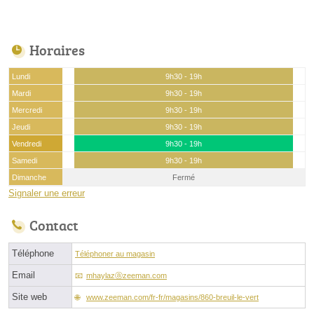
Horaires
Lundi
9h30 - 19h
Mardi
9h30 - 19h
Mercredi
9h30 - 19h
Jeudi
9h30 - 19h
Vendredi
9h30 - 19h
Samedi
9h30 - 19h
Dimanche
Fermé
Signaler une erreur
Contact
Téléphone
Téléphoner au magasin
Email
mhaylazⓐzeeman.com
Site web
www.zeeman.com/fr-fr/magasins/860-breuil-le-vert