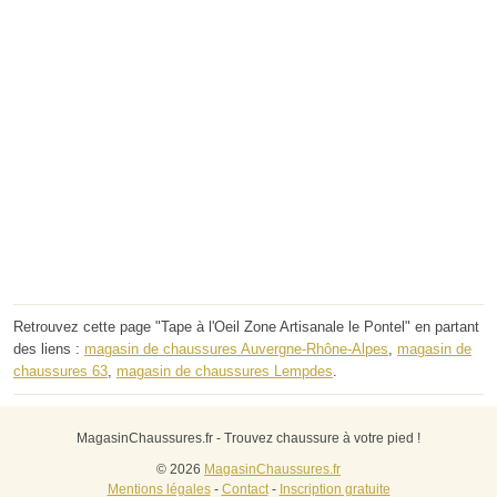
Retrouvez cette page "Tape à l'Oeil Zone Artisanale le Pontel" en partant
des liens :
magasin de chaussures Auvergne-Rhône-Alpes
,
magasin de
chaussures 63
,
magasin de chaussures Lempdes
.
MagasinChaussures.fr - Trouvez chaussure à votre pied !
© 2026
MagasinChaussures.fr
Mentions légales
-
Contact
-
Inscription gratuite