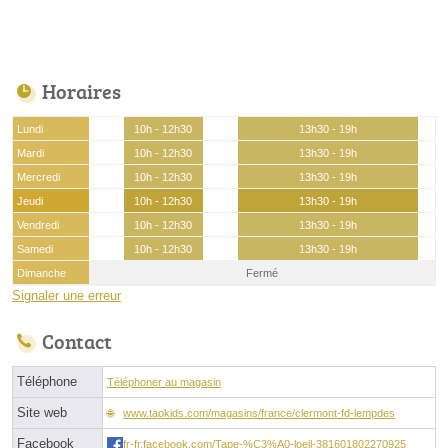
Horaires
Lundi
10h - 12h30
13h30 - 19h
Mardi
10h - 12h30
13h30 - 19h
Mercredi
10h - 12h30
13h30 - 19h
Jeudi
10h - 12h30
13h30 - 19h
Vendredi
10h - 12h30
13h30 - 19h
Samedi
10h - 12h30
13h30 - 19h
Dimanche
Fermé
Signaler une erreur
Contact
Téléphone
Téléphoner au magasin
Site web
www.taokids.com/magasins/france/clermont-fd-lempdes
Facebook
fr-fr.facebook.com/Tape-%C3%A0-loeil-381601802270925