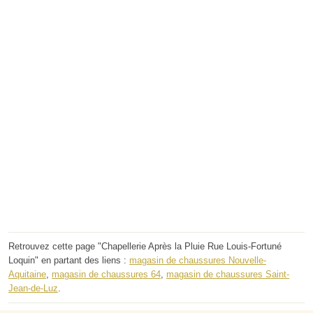
Retrouvez cette page "Chapellerie Après la Pluie Rue Louis-Fortuné
Loquin" en partant des liens :
magasin de chaussures Nouvelle-
Aquitaine
,
magasin de chaussures 64
,
magasin de chaussures Saint-
Jean-de-Luz
.