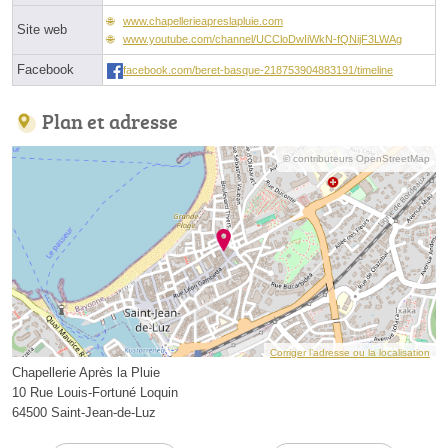
www.chapellerieapreslapluie.com
Site web
www.youtube.com/channel/UCCloDwIiWkN-fQNijF3LWAg
Facebook
facebook.com/beret-basque-218753904883191/timeline
Plan et adresse
© contributeurs OpenStreetMap
Corriger l’adresse ou la localisation
Chapellerie Après la Pluie
10 Rue Louis-Fortuné Loquin
64500 Saint-Jean-de-Luz