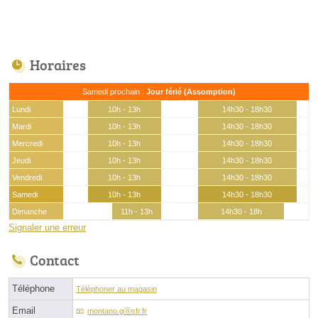
Horaires
Samedi prochain :
Jour férié (Assomption)
Lundi
10h - 13h
14h30 - 18h30
Mardi
10h - 13h
14h30 - 18h30
Mercredi
10h - 13h
14h30 - 18h30
Jeudi
10h - 13h
14h30 - 18h30
Vendredi
10h - 13h
14h30 - 18h30
Samedi
10h - 13h
14h30 - 18h30
Dimanche
11h - 13h
14h30 - 18h
Signaler une erreur
Contact
Téléphone
Téléphoner au magasin
Email
montano.gⓐsfr.fr