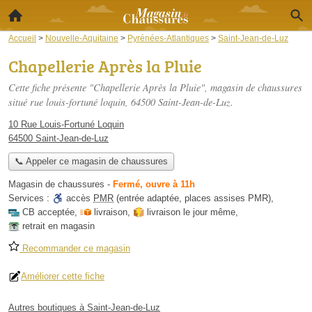
Accueil
>
Nouvelle-Aquitaine
>
Pyrénées-Atlantiques
>
Saint-Jean-de-Luz
Chapellerie Après la Pluie
Cette fiche présente "Chapellerie Après la Pluie", magasin de chaussures
situé
rue louis-fortuné loquin
, 64500 Saint-Jean-de-Luz.
10 Rue Louis-Fortuné Loquin
64500 Saint-Jean-de-Luz
📞 Appeler ce magasin de chaussures
Magasin de chaussures
-
Fermé, ouvre à 11h
Services :
accès
PMR
(entrée adaptée, places assises PMR)
,
CB acceptée
,
livraison
,
livraison le jour même
,
retrait en magasin
Recommander ce magasin
Améliorer cette fiche
Autres boutiques à Saint-Jean-de-Luz