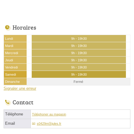
Horaires
Lundi
9h - 19h30
Mardi
9h - 19h30
Mercredi
9h - 19h30
Jeudi
9h - 19h30
Vendredi
9h - 19h30
Samedi
9h - 19h30
Dimanche
Fermé
Signaler une erreur
Contact
Téléphone
Téléphoner au magasin
Email
s0429mⓐjules.fr