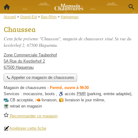
Accueil
>
Grand-Est
>
Bas-Rhin
>
Haguenau
Chaussea
Cette fiche présente "Chaussea", magasin de chaussures situé
5a rue du
kestlerhof 2
, 67500 Haguenau.
Zone Commerciale Taubenhof
5A Rue du Kestlerhof 2
67500 Haguenau
📞 Appeler ce magasin de chaussures
Magasin de chaussures
-
Fermé, ouvre à 9h30
Services :
mocassins
,
boots
,
accès
PMR
(parking, entrée adaptée)
,
CB acceptée
,
livraison
,
livraison le jour même
,
retrait en magasin
Recommander ce magasin
Améliorer cette fiche