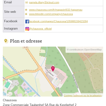
Email
pamela.tifanyⓐicloud.com
www.chaussea.com/fr/magasin/632-haguenau
Site web
www.linkedin.com/company/chaussea
Facebook
facebook.com/pages/Chaussea/105988159423284
Instagram
@chaussea_officiel
Plan et adresse
© contributeurs OpenStreetMap
Corriger l’adresse ou la localisation
Chaussea
Zone Commerciale Taubenhof 5A Rue du Kestlerhof 2