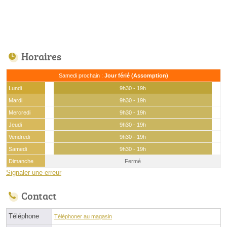
Horaires
Samedi prochain :
Jour férié (Assomption)
Lundi
9h30 - 19h
Mardi
9h30 - 19h
Mercredi
9h30 - 19h
Jeudi
9h30 - 19h
Vendredi
9h30 - 19h
Samedi
9h30 - 19h
Dimanche
Fermé
Signaler une erreur
Contact
Téléphone
Téléphoner au magasin