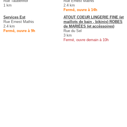
Rue Taubenhof
Rue Ernest Mathis
1 km
2.4 km
Fermé, ouvre à 14h
Services Est
ATOUT COEUR LINGERIE FINE (et
Rue Ernest Mathis
maillots de bain , bikinis) ROBES
2.4 km
de MARIÉES (et accéssoires)
Fermé, ouvre à 9h
Rue du Sel
3 km
Fermé, ouvre demain à 10h