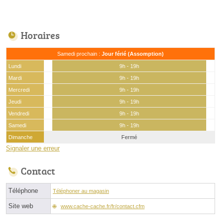
Horaires
Samedi prochain :
Jour férié (Assomption)
Lundi
9h - 19h
Mardi
9h - 19h
Mercredi
9h - 19h
Jeudi
9h - 19h
Vendredi
9h - 19h
Samedi
9h - 19h
Dimanche
Fermé
Signaler une erreur
Contact
Téléphone
Téléphoner au magasin
Site web
www.cache-cache.fr/fr/contact.cfm