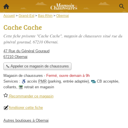
Accueil
>
Grand-Est
>
Bas-Rhin
>
Obernai
Cache Cache
Cette fiche présente "Cache Cache", magasin de chaussures situé
rue du
général gouraud
, 67210 Obernai.
47 Rue du Général Gouraud
67210 Obernai
📞 Appeler ce magasin de chaussures
Magasin de chaussures
-
Fermé, ouvre demain à 9h
Services :
accès
PMR
(parking, entrée adaptée)
,
CB acceptée
,
collants
,
retrait en magasin
Recommander ce magasin
Améliorer cette fiche
Autres boutiques à Obernai