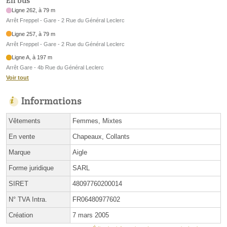
En bus
Ligne 262, à 79 m
Arrêt Freppel - Gare - 2 Rue du Général Leclerc
Ligne 257, à 79 m
Arrêt Freppel - Gare - 2 Rue du Général Leclerc
Ligne A, à 197 m
Arrêt Gare - 4b Rue du Général Leclerc
Voir tout
Informations
Vêtements
Femmes, Mixtes
En vente
Chapeaux, Collants
Marque
Aigle
Forme juridique
SARL
SIRET
48097760200014
N° TVA Intra.
FR06480977602
Création
7 mars 2005