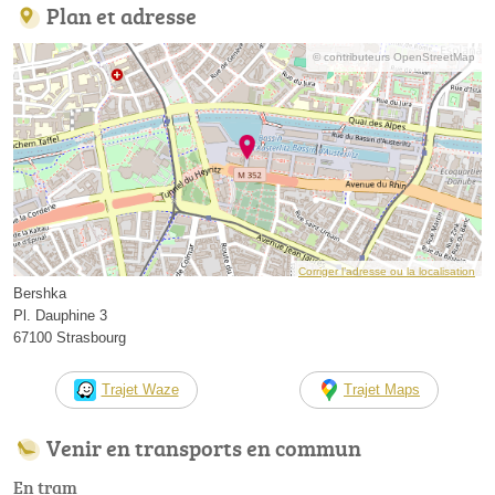
Plan et adresse
© contributeurs OpenStreetMap
Corriger l’adresse ou la localisation
Bershka
Pl. Dauphine 3
67100 Strasbourg
Trajet Waze
Trajet Maps
Venir en transports en commun
En tram