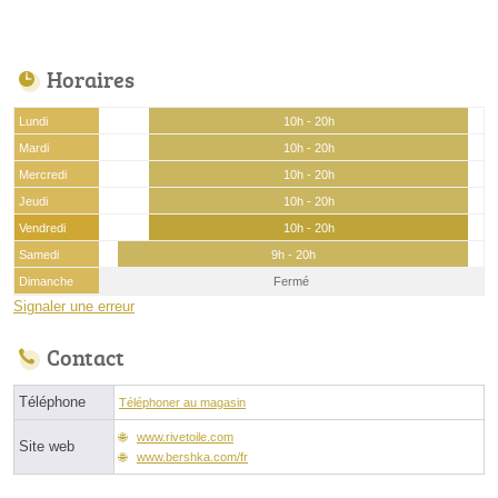
Horaires
Lundi
10h - 20h
Mardi
10h - 20h
Mercredi
10h - 20h
Jeudi
10h - 20h
Vendredi
10h - 20h
Samedi
9h - 20h
Dimanche
Fermé
Signaler une erreur
Contact
Téléphone
Téléphoner au magasin
www.rivetoile.com
Site web
www.bershka.com/fr