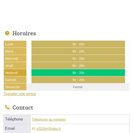
Horaires
Lundi
9h - 20h
Mardi
9h - 20h
Mercredi
9h - 20h
Jeudi
9h - 20h
Vendredi
9h - 20h
Samedi
9h - 20h
Dimanche
Fermé
Signaler une erreur
Contact
Téléphone
Téléphoner au magasin
Email
s0229mⓐjules.fr