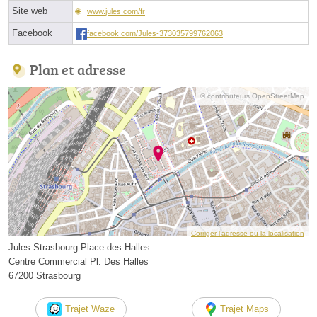
Site web
www.jules.com/fr
Facebook
facebook.com/Jules-373035799762063
Plan et adresse
© contributeurs OpenStreetMap
Corriger l’adresse ou la localisation
Jules Strasbourg-Place des Halles
Centre Commercial Pl. Des Halles
67200 Strasbourg
Trajet Waze
Trajet Maps