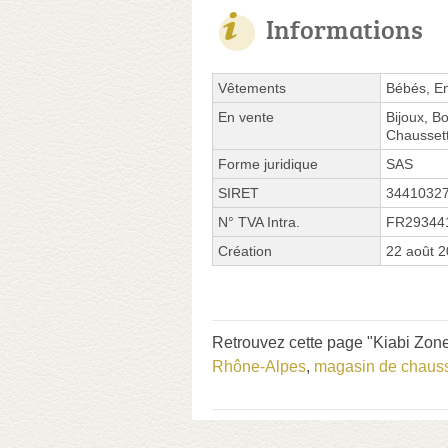
Informations
Vêtements
Bébés, E
En vente
Bijoux, B
Chaussett
Forme juridique
SAS
SIRET
3441032
N° TVA Intra.
FR29344
Création
22 août 
Retrouvez cette page "Kiabi Zone 
Rhône-Alpes
,
magasin de chaus