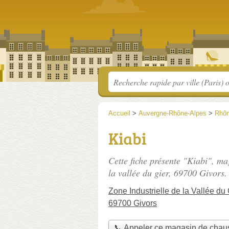
Accueil
>
Auvergne-Rhône-Alpes
>
Rhô
Kiabi
Cette fiche présente "Kiabi", m
la vallée du gier
, 69700 Givors.
Zone Industrielle de la Vallée du 
69700 Givors
📞 Appeler ce magasin de chau