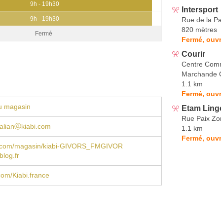
9h - 19h30
Intersport
9h - 19h30
Rue de la Pa
820 mètres
Fermé
Fermé, ouvr
Courir
Centre Comm
Marchande C
1.1 km
Fermé, ouvr
u magasin
Etam Ling
Rue Paix Zon
talianⓐkiabi.com
1.1 km
Fermé, ouvr
.com/magasin/kiabi-GIVORS_FMGIVOR
blog.fr
om/Kiabi.france