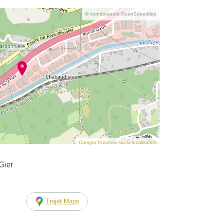
© contributeurs OpenStreetMap
Corriger l’adresse ou la localisation
Gier
Trajet Maps