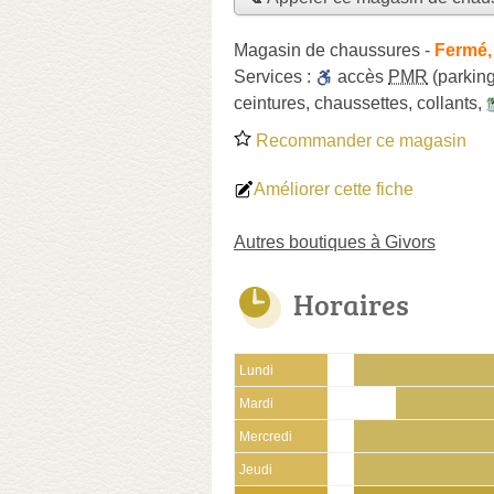
Magasin de chaussures
-
Fermé,
Services :
accès
PMR
(parking
ceintures
,
chaussettes
,
collants
,
Recommander ce magasin
Améliorer cette fiche
Autres boutiques à Givors
Horaires
Lundi
Mardi
Mercredi
Jeudi