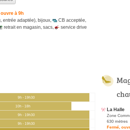
 ouvre à 9h
, entrée adaptée)
,
bijoux
,
CB acceptée
,
retrait en magasin
,
sacs
,
service drive
Mag
cha
9h - 19h30
10h - 18h
La Halle
9h - 19h30
Zone Commer
630 mètres
9h - 19h30
Fermé, ouvr