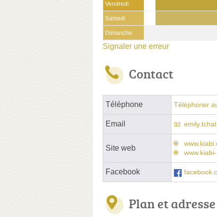
Vendredi
Samedi
Dimanche
Signaler une erreur
Contact
Téléphone
Téléphoner a
Email
emily.tcha
www.kiabi
Site web
www.kiabi-
Facebook
facebook.c
Plan et adresse