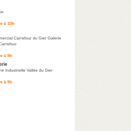
ix
e à 10h
ercial Carrefour du Gier Galerie
arrefour
e à 9h
erie
e Industrielle Vallée du Gier
e à 9h