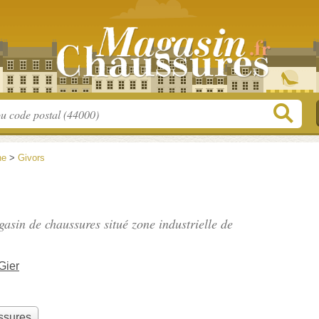
ne
>
Givors
agasin de chaussures situé
zone industrielle de
Gier
ssures