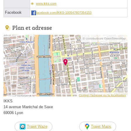
www.ikks.com
Facebook
facebook.com/IKKS-100547807354153
Plan et adresse
© contributeurs OpenStreetMap
Corriger l’adresse ou la localisation
IKKS
14 avenue Maréchal de Saxe
69006 Lyon
Trajet Waze
Trajet Maps