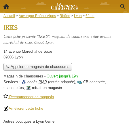
Accueil
>
Auvergne-Rhône-Alpes
>
Rhône
>
Lyon
>
6ème
IKKS
Cette fiche présente "IKKS", magasin de chaussures situé
avenue
maréchal de saxe
, 69006 Lyon.
14 avenue Maréchal de Saxe
69006 Lyon
📞 Appeler ce magasin de chaussures
Magasin de chaussures
-
Ouvert jusqu'à 19h
Services :
accès
PMR
(entrée adaptée)
,
CB acceptée
,
chaussettes
,
retrait en magasin
Recommander ce magasin
Améliorer cette fiche
Autres boutiques à Lyon 6ème