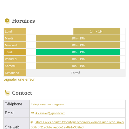
Horaires
Lundi
14h - 19h
Mardi
10h - 19h
Mercredi
10h - 19h
Jeudi
10h - 19h
Vendredi
10h - 19h
Samedi
10h - 19h
Dimanche
Fermé
Signaler une erreur
Contact
Téléphone
Téléphoner au magasin
Email
ikkssaxeⓐgmail.com
stores.ikks.com/fr-fr/boutique/lyon/ikks-women-men-lyon-saxe/
Site web
536c8f21e0bbafaa06e12a891a359fa3