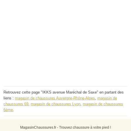
Retrouvez cette page "IKKS avenue Maréchal de Saxe" en partant des
liens :
magasin de chaussures Auvergne-Rhône-Alpes
,
magasin de
chaussures 69
,
magasin de chaussures Lyon
,
magasin de chaussures
6ème
.
MagasinChaussures.fr - Trouvez chaussure à votre pied !