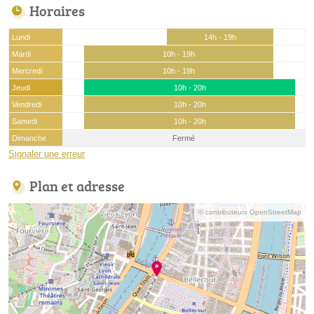
Horaires
Lundi
14h - 19h
Mardi
10h - 19h
Mercredi
10h - 19h
Jeudi
10h - 20h
Vendredi
10h - 20h
Samedi
10h - 20h
Dimanche
Fermé
Signaler une erreur
Plan et adresse
© contributeurs OpenStreetMap