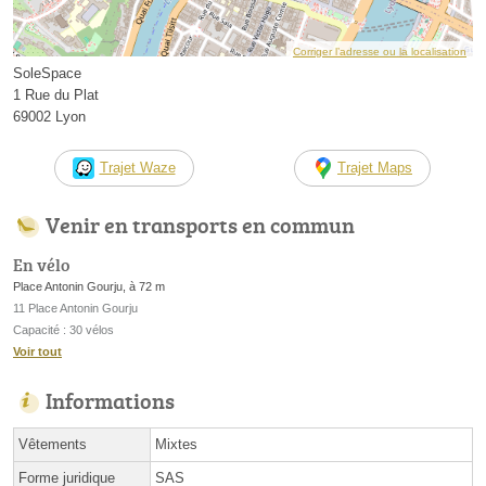
Corriger l’adresse ou la localisation
SoleSpace
1 Rue du Plat
69002 Lyon
Trajet Waze
Trajet Maps
Venir en transports en commun
En vélo
Place Antonin Gourju, à 72 m
11 Place Antonin Gourju
Capacité : 30 vélos
Voir tout
Informations
Vêtements
Mixtes
Forme juridique
SAS