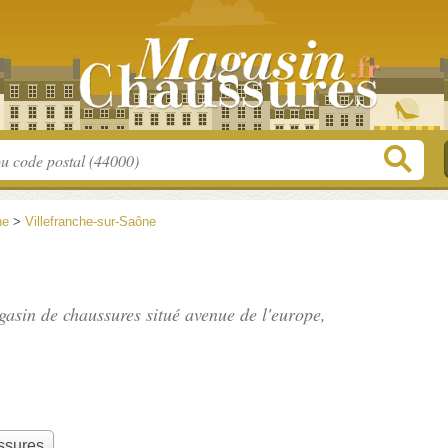
ne
>
Villefranche-sur-Saône
agasin de chaussures situé
avenue de l'europe
,
ssures