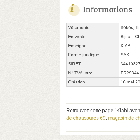
Informations
Vêtements
Bébés, E
En vente
Bijoux, C
Enseigne
KIABI
Forme juridique
SAS
SIRET
3441032
N° TVA Intra.
FR29344
Création
16 mai 2
Retrouvez cette page "Kiabi aven
de chaussures 69
,
magasin de ch