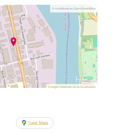
© contributeurs OpenStreetMap
Corriger l’adresse ou la localisation
Trajet Maps