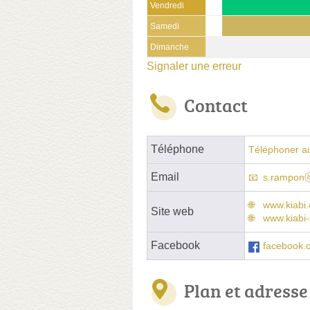
Vendredi
Samedi
Dimanche
Signaler une erreur
Contact
Téléphone
Téléphoner a
Email
s.ramponⓐ
www.kiab
Site web
www.kiabi-
Facebook
facebook.c
Plan et adresse