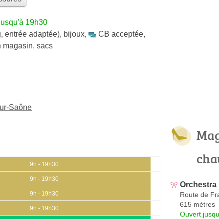
jusqu'à 19h30
, entrée adaptée)
,
bijoux
,
CB acceptée
,
en magasin
,
sacs
sur-Saône
Mag
cha
9h - 19h30
9h - 19h30
Orchestra
9h - 19h30
Route de Fr
615 mètres
9h - 19h30
Ouvert jusqu