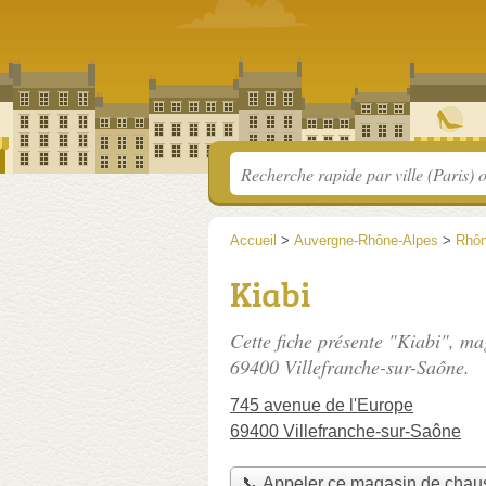
Accueil
>
Auvergne-Rhône-Alpes
>
Rhô
Kiabi
Cette fiche présente "Kiabi", m
69400 Villefranche-sur-Saône.
745 avenue de l'Europe
69400 Villefranche-sur-Saône
📞 Appeler ce magasin de chau