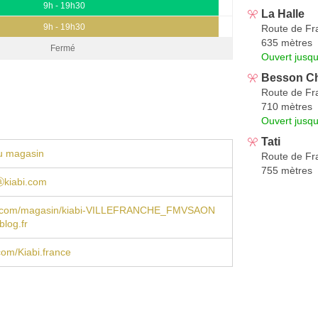
9h - 19h30
La Halle
9h - 19h30
Route de Fr
635 mètres
Fermé
Ouvert jusqu
Besson C
Route de Fr
710 mètres
Ouvert jusqu
Tati
u magasin
Route de Fr
755 mètres
kiabi.com
i.com/magasin/kiabi-VILLEFRANCHE_FMVSAON
blog.fr
om/Kiabi.france