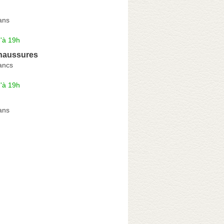
ans
'à 19h
haussures
ancs
'à 19h
ans