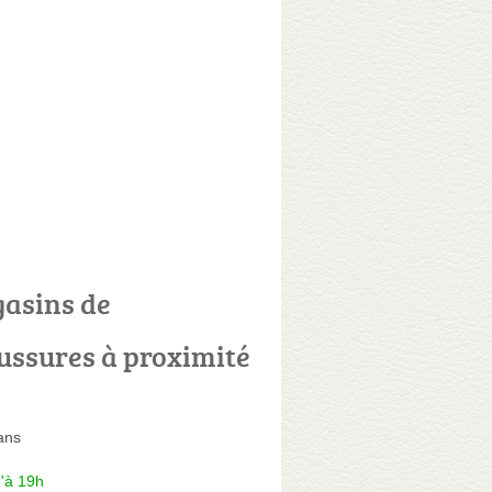
asins de
ussures à proximité
ans
'à 19h