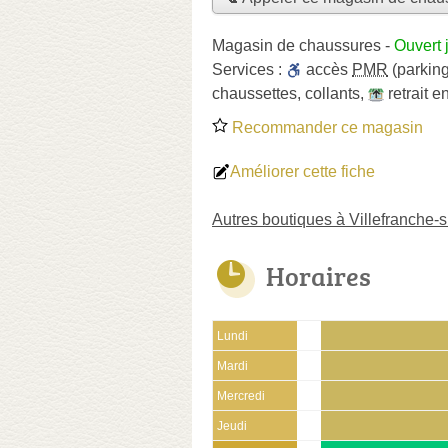
Magasin de chaussures
-
Ouvert 
Services :
accès
PMR
(parking
chaussettes
,
collants
,
retrait 
Recommander ce magasin
Améliorer cette fiche
Autres boutiques à Villefranche-
Horaires
Lundi
Mardi
Mercredi
Jeudi