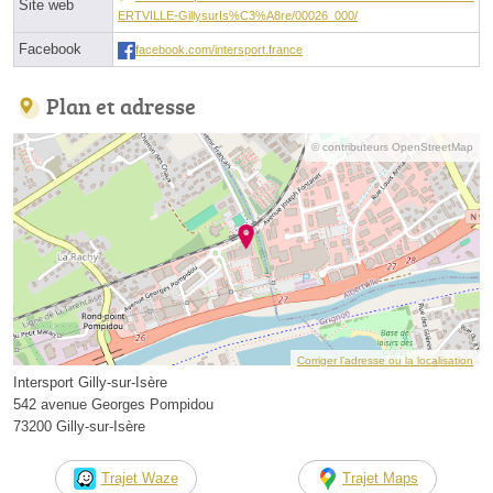
Site web
ERTVILLE-GillysurIs%C3%A8re/00026_000/
Facebook
facebook.com/intersport.france
Plan et adresse
© contributeurs OpenStreetMap
Corriger l’adresse ou la localisation
Intersport Gilly-sur-Isère
542 avenue Georges Pompidou
73200 Gilly-sur-Isère
Trajet Waze
Trajet Maps