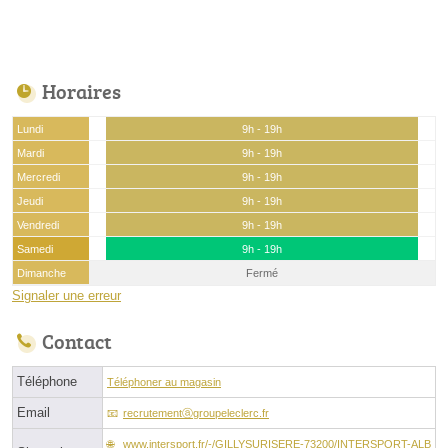
Horaires
Lundi
9h - 19h
Mardi
9h - 19h
Mercredi
9h - 19h
Jeudi
9h - 19h
Vendredi
9h - 19h
Samedi
9h - 19h
Dimanche
Fermé
Signaler une erreur
Contact
Téléphone
Téléphoner au magasin
Email
recrutementⓐgroupeleclerc.fr
www.intersport.fr/-/GILLYSURISERE-73200/INTERSPORT-ALB