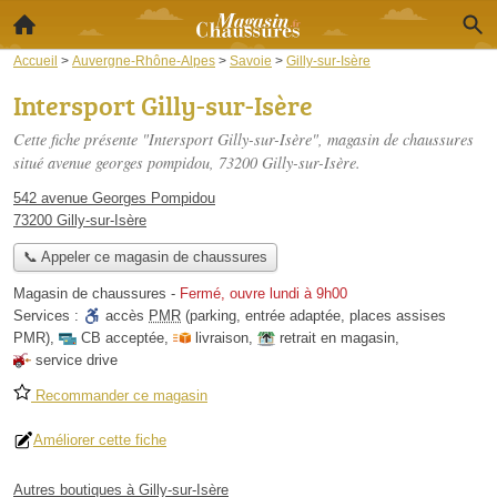
Accueil
>
Auvergne-Rhône-Alpes
>
Savoie
>
Gilly-sur-Isère
Intersport Gilly-sur-Isère
Cette fiche présente "Intersport Gilly-sur-Isère", magasin de chaussures
situé
avenue georges pompidou
, 73200 Gilly-sur-Isère.
542 avenue Georges Pompidou
73200 Gilly-sur-Isère
📞 Appeler ce magasin de chaussures
Magasin de chaussures
-
Fermé, ouvre lundi à 9h00
Services :
accès
PMR
(parking, entrée adaptée, places assises
PMR)
,
CB acceptée
,
livraison
,
retrait en magasin
,
service drive
Recommander ce magasin
Améliorer cette fiche
Autres boutiques à Gilly-sur-Isère