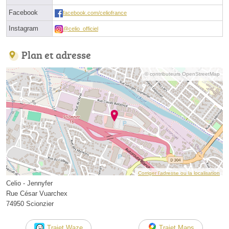
Facebook
facebook.com/celiofrance
Instagram
@celio_officiel
Plan et adresse
© contributeurs OpenStreetMap
Corriger l’adresse ou la localisation
Celio - Jennyfer
Rue César Vuarchex
74950 Scionzier
Trajet Waze
Trajet Maps