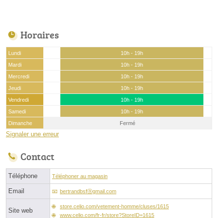
Horaires
Lundi
10h - 19h
Mardi
10h - 19h
Mercredi
10h - 19h
Jeudi
10h - 19h
Vendredi
10h - 19h
Samedi
10h - 19h
Dimanche
Fermé
Signaler une erreur
Contact
Téléphone
Téléphoner au magasin
Email
bertrandbsfⓐgmail.com
store.celio.com/vetement-homme/cluses/1615
Site web
www.celio.com/fr-fr/store?StoreID=1615