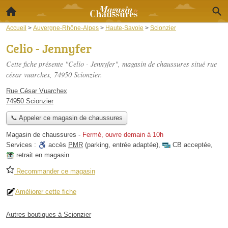
Accueil
>
Auvergne-Rhône-Alpes
>
Haute-Savoie
>
Scionzier
Celio - Jennyfer
Cette fiche présente "Celio - Jennyfer", magasin de chaussures situé
rue
césar vuarchex
, 74950 Scionzier.
Rue César Vuarchex
74950 Scionzier
📞 Appeler ce magasin de chaussures
Magasin de chaussures
-
Fermé, ouvre demain à 10h
Services :
accès
PMR
(parking, entrée adaptée)
,
CB acceptée
,
retrait en magasin
Recommander ce magasin
Améliorer cette fiche
Autres boutiques à Scionzier