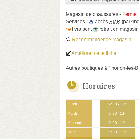
Magasin de chaussures
-
Fermé,
Services :
accès
PMR
(parking
livraison
,
retrait en magasin
Recommander ce magasin
Améliorer cette fiche
Autres boutiques à Thonon-les-B
Horaires
Lundi
9h30 - 12h
Mardi
9h30 - 12h
Mercredi
9h30 - 12h
Jeudi
9h30 - 12h