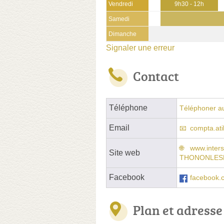
Vendredi
9h30 - 12h
Samedi
Dimanche
Signaler une erreur
Contact
Téléphone
Téléphoner a
Email
compta.ati
www.inter
Site web
THONONLESB
Facebook
facebook.c
Plan et adresse