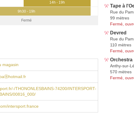
14h - 19h
Tape à l'Oe
9h30 - 19h
Rue du Pam
99 mètres
Fermé
Fermé, ouvr
Devred
Rue du Pam
110 mètres
Fermé, ouvr
Orchestr
u magasin
Anthy-sur-
570 mètres
baⓐhotmail.fr
Fermé, ouvr
sport.fr/-/THONONLESBAINS-74200/INTERSPORT-
AINS/00816_000/
om/intersport.france