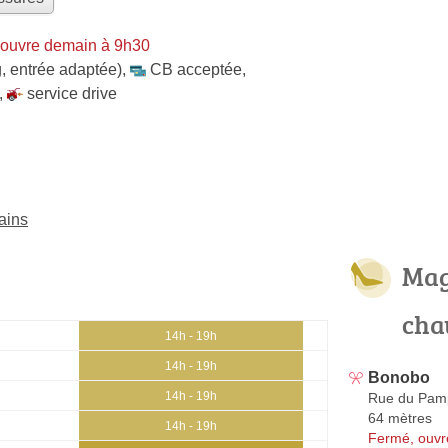
 ouvre demain à 9h30
, entrée adaptée)
,
CB acceptée
,
,
service drive
ains
Mag
cha
14h - 19h
14h - 19h
Bonobo
14h - 19h
Rue du Pam
64 mètres
14h - 19h
Fermé, ouvr