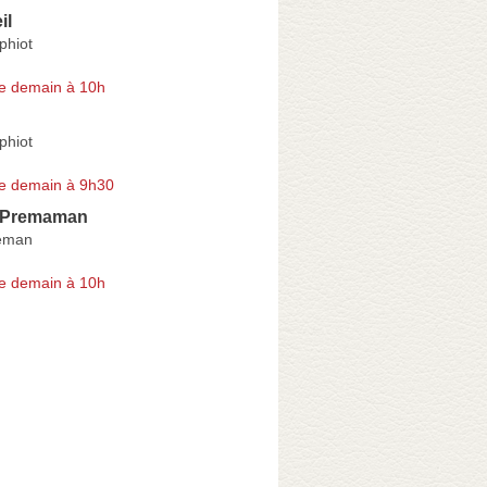
il
phiot
e demain à 10h
phiot
e demain à 9h30
a Premaman
Léman
e demain à 10h