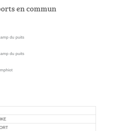
ports en commun
hamp du puits
hamp du puits
amphiot
NIKE
PORT