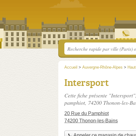
Accueil
>
Auvergne-Rhône-Alpes
>
Haut
Intersport
Cette fiche présente "Intersport
pamphiot
, 74200 Thonon-les-Ba
20 Rue du Pamphiot
74200 Thonon-les-Bains
📞 Appeler ce magasin de chau