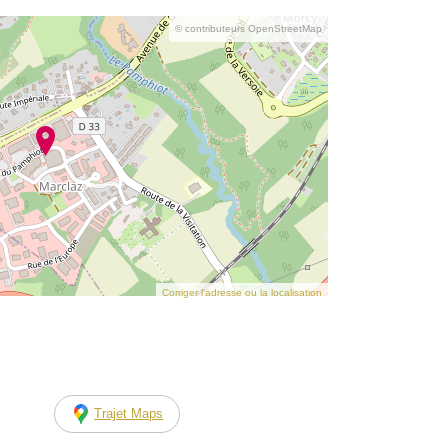
© contributeurs OpenStreetMap
Corriger l’adresse ou la localisation
Trajet Maps