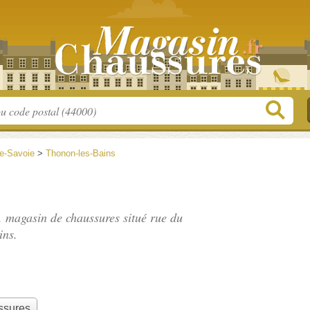
e-Savoie
>
Thonon-les-Bains
", magasin de chaussures situé
rue du
ins.
ssures