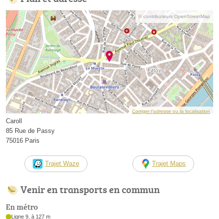
© contributeurs OpenStreetMap
Corriger l’adresse ou la localisation
Caroll
85 Rue de Passy
75016 Paris
Trajet Waze
Trajet Maps
Venir en transports en commun
En métro
Ligne 9, à 127 m