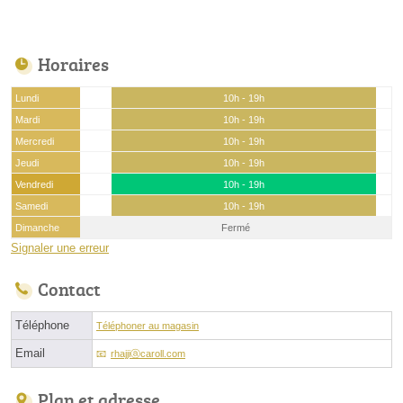
Horaires
Lundi
10h - 19h
Mardi
10h - 19h
Mercredi
10h - 19h
Jeudi
10h - 19h
Vendredi
10h - 19h
Samedi
10h - 19h
Dimanche
Fermé
Signaler une erreur
Contact
Téléphone
Téléphoner au magasin
Email
rhajjiⓐcaroll.com
Plan et adresse