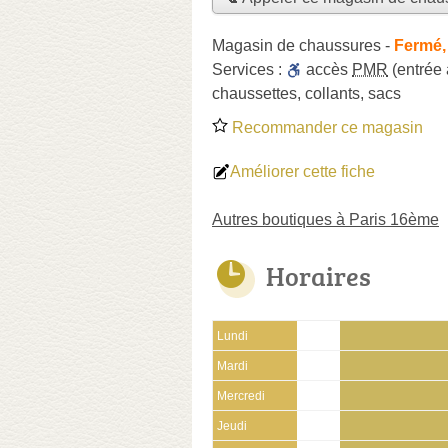
Magasin de chaussures
-
Fermé,
Services :
accès
PMR
(entrée
chaussettes
,
collants
,
sacs
Recommander ce magasin
Améliorer cette fiche
Autres boutiques à Paris 16ème
Horaires
Lundi
Mardi
Mercredi
Jeudi