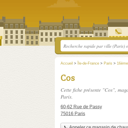
Accueil
>
Île-de-France
>
Paris
>
16ème
Cos
Cette fiche présente "Cos", mag
Paris.
60-62 Rue de Passy
75016 Paris
📞 Appeler ce magasin de chau