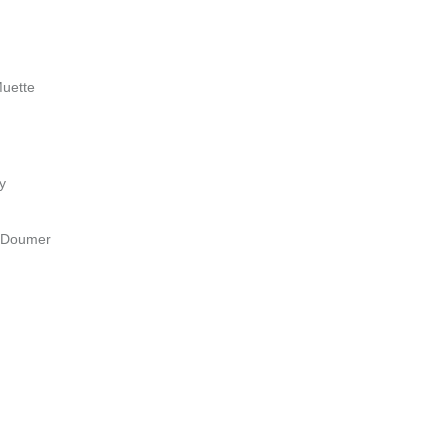
Muette
y
l Doumer