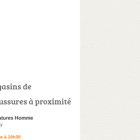
asins de
ussures à proximité
ilatures Homme
sy
re à 10h30