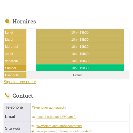
Horaires
Lundi
10h - 19h30
Mardi
10h - 19h30
Mercredi
10h - 19h30
Jeudi
10h - 19h30
Vendredi
10h - 19h30
Samedi
10h - 19h30
Dimanche
Fermé
Signaler une erreur
Contact
Téléphone
Téléphoner au magasin
Email
nessrine.beoucheⓐetam.fr
www.etam.com/storelocatorfind
Site web
www.pinterest.fr/etamfrance/_created/