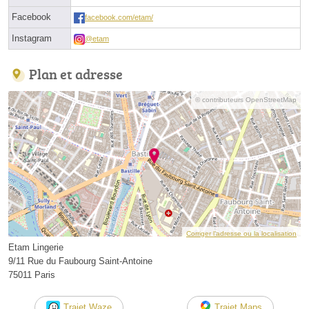
Facebook
facebook.com/etam/
Instagram
@etam
Plan et adresse
© contributeurs OpenStreetMap
Corriger l’adresse ou la localisation
Etam Lingerie
9/11 Rue du Faubourg Saint-Antoine
75011 Paris
Trajet Waze
Trajet Maps