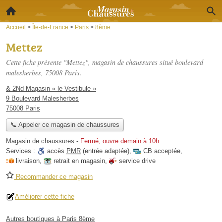
Accueil
>
Île-de-France
>
Paris
>
8ème
Mettez
Cette fiche présente "Mettez", magasin de chaussures situé
boulevard
malesherbes
, 75008 Paris.
& 2Nd Magasin « le Vestibule »
9 Boulevard Malesherbes
75008 Paris
📞 Appeler ce magasin de chaussures
Magasin de chaussures
-
Fermé, ouvre demain à 10h
Services :
accès
PMR
(entrée adaptée)
,
CB acceptée
,
livraison
,
retrait en magasin
,
service drive
Recommander ce magasin
Améliorer cette fiche
Autres boutiques à Paris 8ème