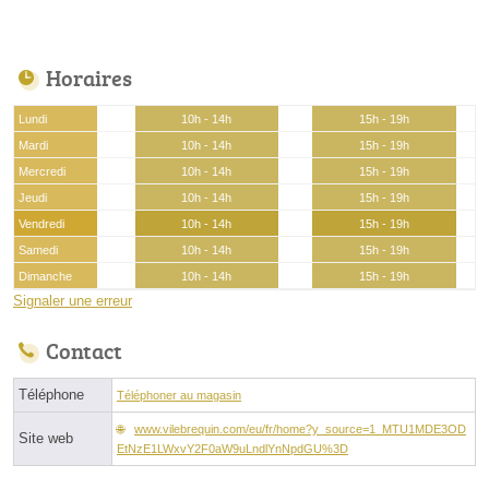
Horaires
Lundi
10h - 14h
15h - 19h
Mardi
10h - 14h
15h - 19h
Mercredi
10h - 14h
15h - 19h
Jeudi
10h - 14h
15h - 19h
Vendredi
10h - 14h
15h - 19h
Samedi
10h - 14h
15h - 19h
Dimanche
10h - 14h
15h - 19h
Signaler une erreur
Contact
Téléphone
Téléphoner au magasin
www.vilebrequin.com/eu/fr/home?y_source=1_MTU1MDE3OD
Site web
EtNzE1LWxvY2F0aW9uLndlYnNpdGU%3D