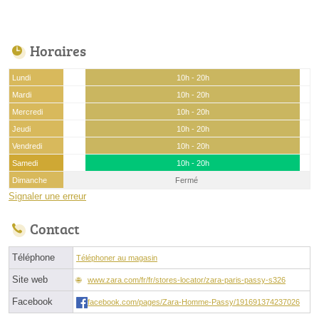
Horaires
Lundi
10h - 20h
Mardi
10h - 20h
Mercredi
10h - 20h
Jeudi
10h - 20h
Vendredi
10h - 20h
Samedi
10h - 20h
Dimanche
Fermé
Signaler une erreur
Contact
Téléphone
Téléphoner au magasin
Site web
www.zara.com/fr/fr/stores-locator/zara-paris-passy-s326
Facebook
facebook.com/pages/Zara-Homme-Passy/191691374237026