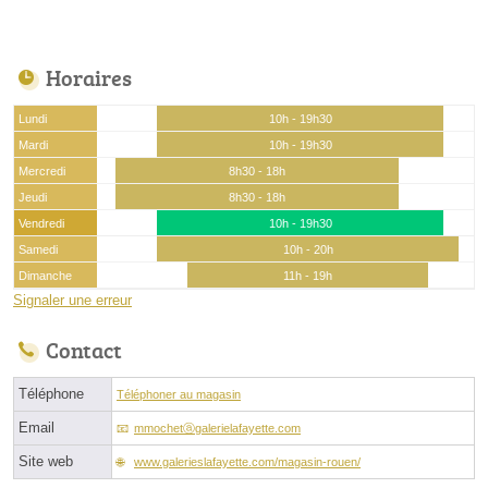
Horaires
Lundi
10h - 19h30
Mardi
10h - 19h30
Mercredi
8h30 - 18h
Jeudi
8h30 - 18h
Vendredi
10h - 19h30
Samedi
10h - 20h
Dimanche
11h - 19h
Signaler une erreur
Contact
Téléphone
Téléphoner au magasin
Email
mmochetⓐgalerielafayette.com
Site web
www.galerieslafayette.com/magasin-rouen/