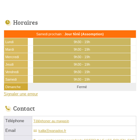
Horaires
Samedi prochain :
Jour férié (Assomption)
Lundi
9h30 - 19h
Mardi
9h30 - 19h
Mercredi
9h30 - 19h
Jeudi
9h30 - 19h
Vendredi
9h30 - 19h
Samedi
9h30 - 19h
Dimanche
Fermé
Signaler une erreur
Contact
Téléphone
Téléphoner au magasin
Email
kalilaⓐwanadoo.fr