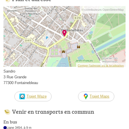
© contributeurs OpenStreetMap
Corriger l’adresse ou la localisation
Sandro
3 Rue Grande
77300 Fontainebleau
Trajet Waze
Trajet Maps
Venir en transports en commun
En bus
Ligne 3454, à 9 m