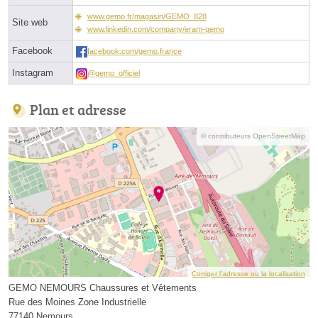
www.gemo.fr/magasin/GEMO_828
Site web
www.linkedin.com/company/eram-gemo
Facebook
facebook.com/gemo.france
Instagram
@gemo_officiel
Plan et adresse
© contributeurs OpenStreetMap
Corriger l’adresse ou la localisation
GEMO NEMOURS Chaussures et Vêtements
Rue des Moines Zone Industrielle
77140 Nemours