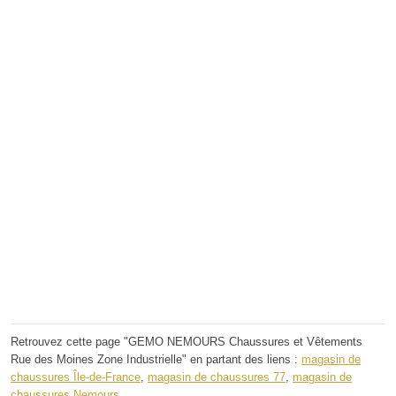
Retrouvez cette page "GEMO NEMOURS Chaussures et Vêtements
Rue des Moines Zone Industrielle" en partant des liens :
magasin de
chaussures Île-de-France
,
magasin de chaussures 77
,
magasin de
chaussures Nemours
.