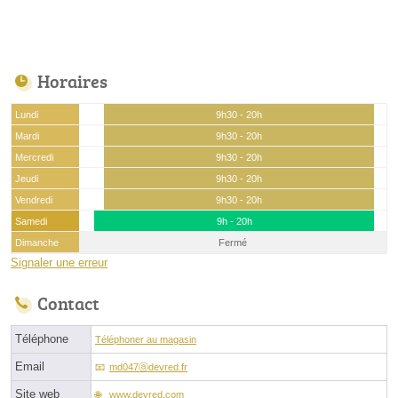
Horaires
Lundi
9h30 - 20h
Mardi
9h30 - 20h
Mercredi
9h30 - 20h
Jeudi
9h30 - 20h
Vendredi
9h30 - 20h
Samedi
9h - 20h
Dimanche
Fermé
Signaler une erreur
Contact
Téléphone
Téléphoner au magasin
Email
md047ⓐdevred.fr
Site web
www.devred.com