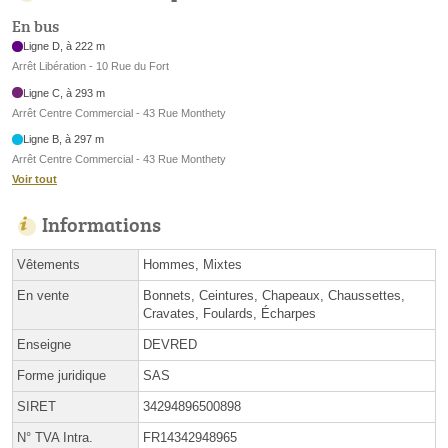
En bus
Ligne D, à 222 m
Arrêt Libération - 10 Rue du Fort
Ligne C, à 293 m
Arrêt Centre Commercial - 43 Rue Monthety
Ligne B, à 297 m
Arrêt Centre Commercial - 43 Rue Monthety
Voir tout
Informations
Vêtements
Hommes, Mixtes
En vente
Bonnets, Ceintures, Chapeaux, Chaussettes,
Cravates, Foulards, Écharpes
Enseigne
DEVRED
Forme juridique
SAS
SIRET
34294896500898
N° TVA Intra.
FR14342948965