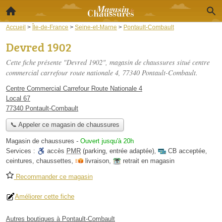
Accueil
>
Île-de-France
>
Seine-et-Marne
>
Pontault-Combault
Devred 1902
Cette fiche présente "Devred 1902", magasin de chaussures situé
centre
commercial carrefour route nationale 4
, 77340 Pontault-Combault.
Centre Commercial Carrefour Route Nationale 4
Local 67
77340 Pontault-Combault
📞 Appeler ce magasin de chaussures
Magasin de chaussures
-
Ouvert jusqu'à 20h
Services :
accès
PMR
(parking, entrée adaptée)
,
CB acceptée
,
ceintures
,
chaussettes
,
livraison
,
retrait en magasin
Recommander ce magasin
Améliorer cette fiche
Autres boutiques à Pontault-Combault