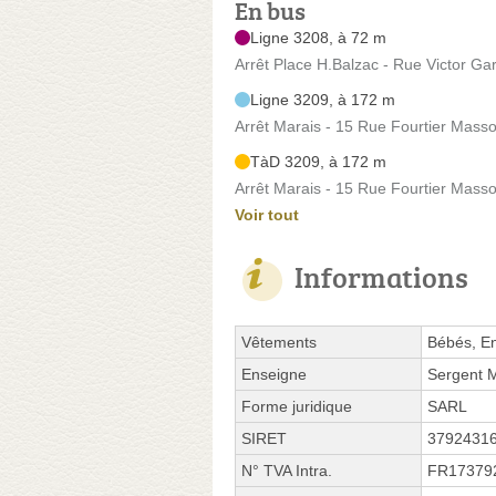
En bus
Ligne 3208, à 72 m
Arrêt Place H.Balzac - Rue Victor Gar
Ligne 3209, à 172 m
Arrêt Marais - 15 Rue Fourtier Mass
TàD 3209, à 172 m
Arrêt Marais - 15 Rue Fourtier Mass
Voir tout
Informations
Vêtements
Bébés, E
Enseigne
Sergent 
Forme juridique
SARL
SIRET
3792431
N° TVA Intra.
FR17379