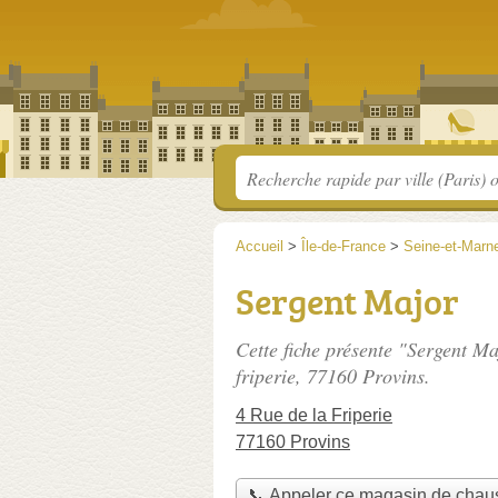
Accueil
>
Île-de-France
>
Seine-et-Marn
Sergent Major
Cette fiche présente "Sergent M
friperie
, 77160 Provins.
4 Rue de la Friperie
77160 Provins
📞 Appeler ce magasin de chau