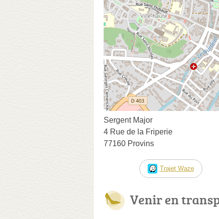
Sergent Major
4 Rue de la Friperie
77160 Provins
Trajet Waze
Venir en trans