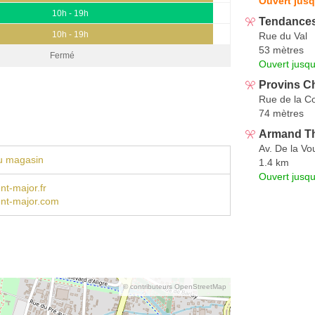
Ouvert jusq
10h - 19h
Tendance
10h - 19h
Rue du Val
53 mètres
Fermé
Ouvert jusqu
Provins C
Rue de la C
74 mètres
Armand T
Av. De la Vo
u magasin
1.4 km
Ouvert jusqu
t-major.fr
nt-major.com
© contributeurs OpenStreetMap