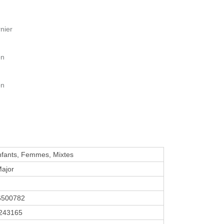
nier
on
on
nfants, Femmes, Mixtes
Major
6500782
243165