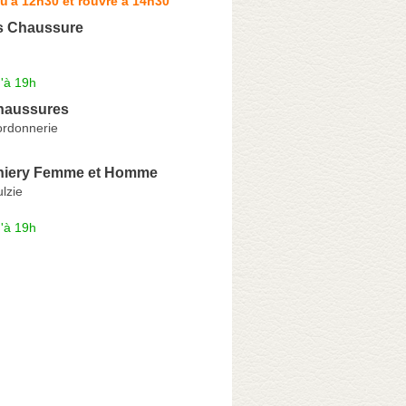
u'à 12h30 et rouvre à 14h30
s Chaussure
'à 19h
haussures
ordonnerie
hiery Femme et Homme
ulzie
'à 19h