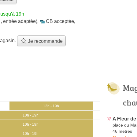
jusqu'à 19h
, entrée adaptée)
,
CB acceptée
,
agasin.
Je recommande
Mag
cha
13h - 19h
10h - 19h
A Fleur de 
10h - 19h
place du Ma
46 mètres
10h - 19h