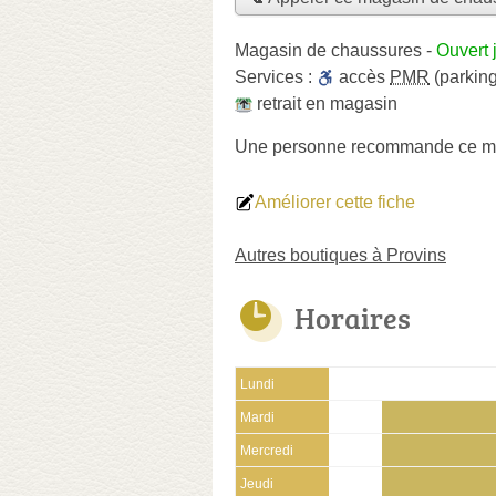
Magasin de chaussures
-
Ouvert 
Services :
accès
PMR
(parking
retrait en magasin
Une personne
recommande
ce m
Améliorer cette fiche
Autres boutiques à Provins
Horaires
Lundi
Mardi
Mercredi
Jeudi