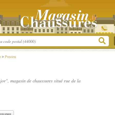
e
>
Provins
ajor", magasin de chaussures situé
rue de la
ssures