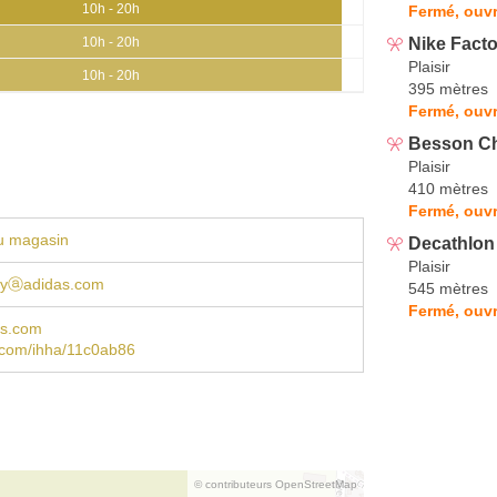
10h - 20h
Fermé, ouvr
Nike Facto
10h - 20h
Plaisir
10h - 20h
395 mètres
Fermé, ouvr
Besson C
Plaisir
410 mètres
Fermé, ouvr
u magasin
Decathlon
Plaisir
royⓐadidas.com
545 mètres
Fermé, ouvr
as.com
.com/ihha/11c0ab86
© contributeurs OpenStreetMap