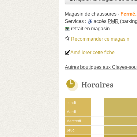
Magasin de chaussures
-
Fermé,
Services :
accès
PMR
(parking
retrait en magasin
Recommander ce magasin
Améliorer cette fiche
Autres boutiques aux Clayes-sou
Horaires
Lundi
Mardi
Mercredi
Jeudi