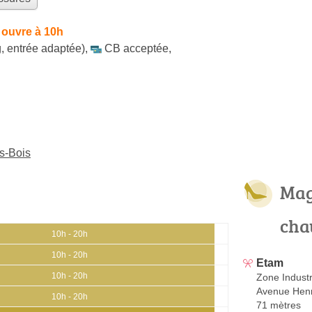
 ouvre à 10h
, entrée adaptée)
,
CB acceptée
,
s-Bois
Mag
cha
10h - 20h
10h - 20h
Etam
10h - 20h
Zone Indust
Avenue Henr
10h - 20h
71 mètres