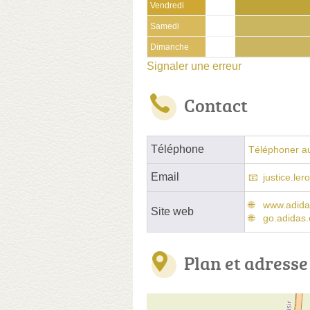
Vendredi
Samedi
Dimanche
Signaler une erreur
Contact
Téléphone
Téléphoner a
Email
justice.le
www.adid
Site web
go.adidas
Plan et adresse