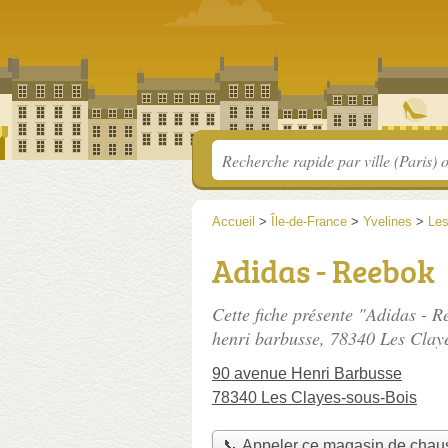
Accueil
>
Île-de-France
>
Yvelines
>
Les
Adidas - Reebok
Cette fiche présente "Adidas - 
henri barbusse
, 78340 Les Clay
90 avenue Henri Barbusse
78340 Les Clayes-sous-Bois
📞 Appeler ce magasin de chau