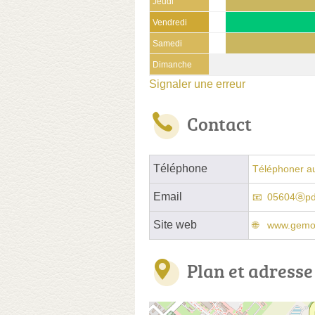
Jeudi
Vendredi
Samedi
Dimanche
Signaler une erreur
Contact
Téléphone
Téléphoner a
Email
05604ⓐpd
Site web
www.gemo
Plan et adresse