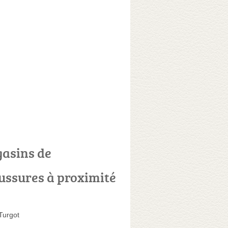
asins de
ussures à proximité
Turgot