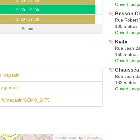
9h30 - 19h30
Ouvert jusqu
9h30 - 19h30
Besson Ch
9h30 - 19h30
Rue Robert 
135 mètres
Fermé
Ouvert jusqu
Kiabi
Rue Jean Bap
160 mètres
Ouvert jusq
Chausséa
u magasin
Rue Jean Bap
182 mètres
v.gemo.fr
Ouvert jusqu
.fr/magasin/GEMO_2475
© contributeurs OpenStreetMap