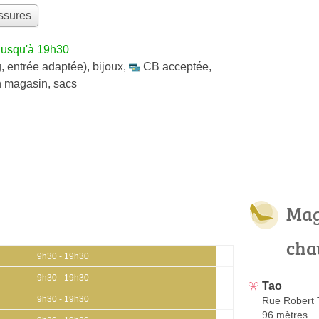
ssures
jusqu'à 19h30
, entrée adaptée)
,
bijoux
,
CB acceptée
,
en magasin
,
sacs
Mag
cha
9h30 - 19h30
9h30 - 19h30
Tao
9h30 - 19h30
Rue Robert 
96 mètres