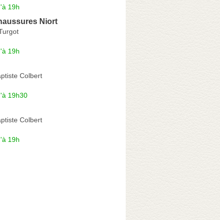
'à 19h
aussures Niort
Turgot
'à 19h
tiste Colbert
u'à 19h30
tiste Colbert
'à 19h