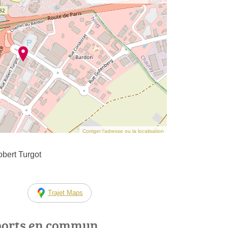
Corriger l’adresse ou la localisation
bert Turgot
Trajet Maps
ports en commun