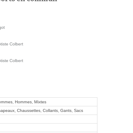
got
iste Colbert
iste Colbert
emmes, Hommes, Mixtes
hapeaux, Chaussettes, Collants, Gants, Sacs