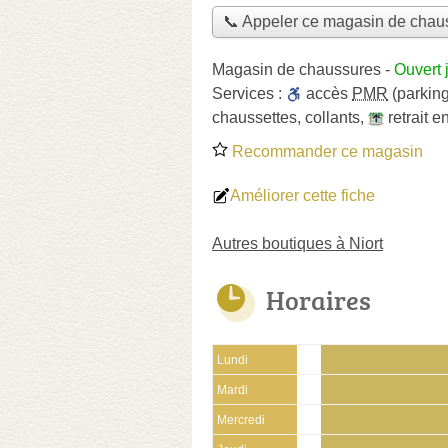
📞 Appeler ce magasin de chau
Magasin de chaussures
-
Ouvert 
Services :
accès
PMR
(parking
chaussettes
,
collants
,
retrait 
Recommander ce magasin
Améliorer cette fiche
Autres boutiques à Niort
Horaires
Lundi
Mardi
Mercredi