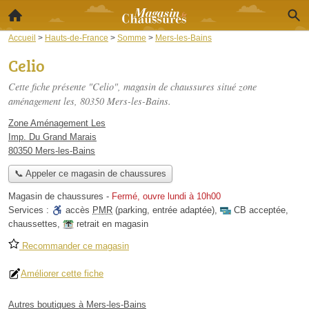
Accueil
>
Hauts-de-France
>
Somme
>
Mers-les-Bains
Celio
Cette fiche présente "Celio", magasin de chaussures situé
zone
aménagement les
, 80350 Mers-les-Bains.
Zone Aménagement Les
Imp. Du Grand Marais
80350 Mers-les-Bains
📞 Appeler ce magasin de chaussures
Magasin de chaussures
-
Fermé, ouvre lundi à 10h00
Services :
accès
PMR
(parking, entrée adaptée)
,
CB acceptée
,
chaussettes
,
retrait en magasin
Recommander ce magasin
Améliorer cette fiche
Autres boutiques à Mers-les-Bains