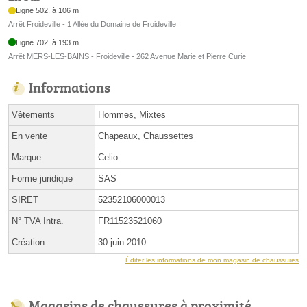
Ligne 502, à 106 m
Arrêt Froideville - 1 Allée du Domaine de Froideville
Ligne 702, à 193 m
Arrêt MERS-LES-BAINS - Froideville - 262 Avenue Marie et Pierre Curie
Informations
Vêtements
Hommes, Mixtes
En vente
Chapeaux, Chaussettes
Marque
Celio
Forme juridique
SAS
SIRET
52352106000013
N° TVA Intra.
FR11523521060
Création
30 juin 2010
Éditer les informations de mon magasin de chaussures
Magasins de chaussures à proximité