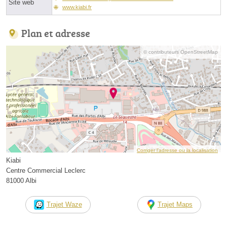
Site web
www.kiabi.fr
Plan et adresse
© contributeurs OpenStreetMap
Corriger l’adresse ou la localisation
Kiabi
Centre Commercial Leclerc
81000 Albi
Trajet Waze
Trajet Maps