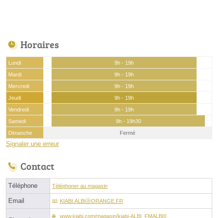
Horaires
Lundi
9h - 19h
Mardi
9h - 19h
Mercredi
9h - 19h
Jeudi
9h - 19h
Vendredi
9h - 19h
Samedi
9h - 19h30
Dimanche
Fermé
Signaler une erreur
Contact
Téléphone
Téléphoner au magasin
Email
KIABI.ALBIⓐORANGE.FR
www.kiabi.com/magasin/kiabi-ALBI_FMALBI0