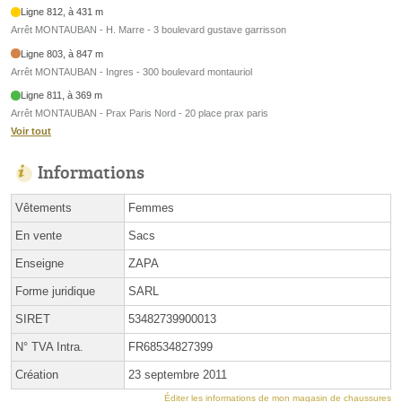
Ligne 812, à 431 m
Arrêt MONTAUBAN - H. Marre - 3 boulevard gustave garrisson
Ligne 803, à 847 m
Arrêt MONTAUBAN - Ingres - 300 boulevard montauriol
Ligne 811, à 369 m
Arrêt MONTAUBAN - Prax Paris Nord - 20 place prax paris
Voir tout
Informations
Vêtements
Femmes
En vente
Sacs
Enseigne
ZAPA
Forme juridique
SARL
SIRET
53482739900013
N° TVA Intra.
FR68534827399
Création
23 septembre 2011
Éditer les informations de mon magasin de chaussures