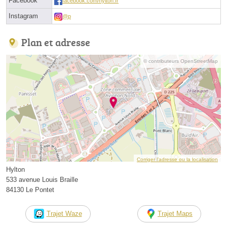
Facebook
facebook.com/hylton.fr
Instagram
@p
Plan et adresse
© contributeurs OpenStreetMap
Corriger l’adresse ou la localisation
Hylton
533 avenue Louis Braille
84130 Le Pontet
Trajet Waze
Trajet Maps