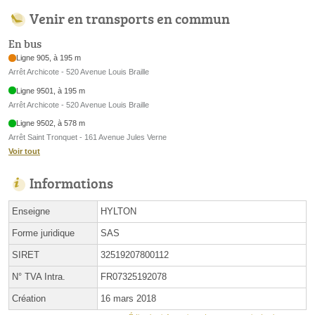
Venir en transports en commun
En bus
Ligne 905, à 195 m
Arrêt Archicote - 520 Avenue Louis Braille
Ligne 9501, à 195 m
Arrêt Archicote - 520 Avenue Louis Braille
Ligne 9502, à 578 m
Arrêt Saint Tronquet - 161 Avenue Jules Verne
Voir tout
Informations
Enseigne
HYLTON
Forme juridique
SAS
SIRET
32519207800112
N° TVA Intra.
FR07325192078
Création
16 mars 2018