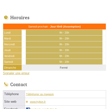
Horaires
Samedi prochain :
Jour férié (Assomption)
Lundi
9h - 20h
Mardi
9h - 20h
Mercredi
9h - 20h
Jeudi
9h - 20h
Vendredi
9h - 20h
Samedi
9h - 20h
Dimanche
Fermé
Signaler une erreur
Contact
Téléphone
Téléphoner au magasin
Site web
www.hylton.fr