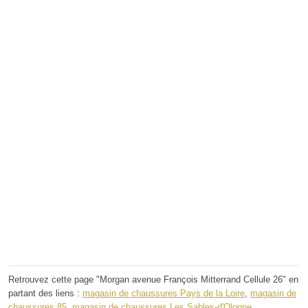
Retrouvez cette page "Morgan avenue François Mitterrand Cellule 26" en
partant des liens :
magasin de chaussures Pays de la Loire
,
magasin de
chaussures 85
,
magasin de chaussures Les Sables-d'Olonne
.