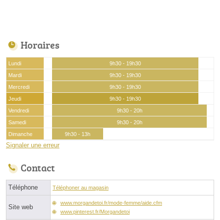
Horaires
Lundi
9h30 - 19h30
Mardi
9h30 - 19h30
Mercredi
9h30 - 19h30
Jeudi
9h30 - 19h30
Vendredi
9h30 - 20h
Samedi
9h30 - 20h
Dimanche
9h30 - 13h
Signaler une erreur
Contact
Téléphone
Téléphoner au magasin
www.morgandetoi.fr/mode-femme/aide.cfm
Site web
www.pinterest.fr/Morgandetoi