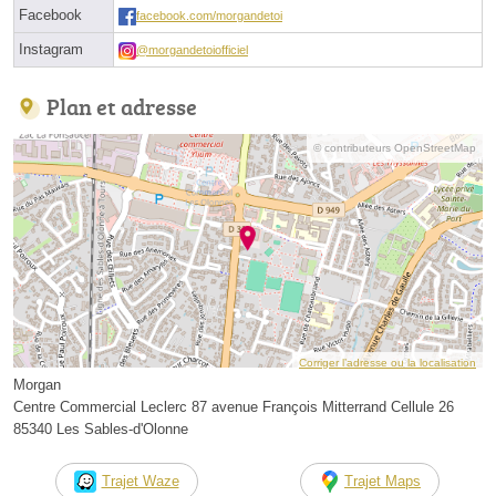
Facebook
facebook.com/morgandetoi
Instagram
@morgandetoiofficiel
Plan et adresse
© contributeurs OpenStreetMap
Corriger l’adresse ou la localisation
Morgan
Centre Commercial Leclerc 87 avenue François Mitterrand Cellule 26
85340 Les Sables-d'Olonne
Trajet Waze
Trajet Maps