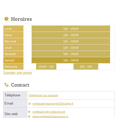
Horaires
Lundi
10h - 19h30
Mardi
10h - 19h30
Mercredi
10h - 19h30
Jeudi
10h - 19h30
Vendredi
10h - 19h30
Samedi
10h - 19h30
Dimanche
10h30 - 13h
15h - 18h
Signaler une erreur
Contact
Téléphone
Téléphoner au magasin
Email
rembaudchaussuresⓐorange.fr
rembaud.site-solocal.com
Site web
www.rembaudchaussures.fr