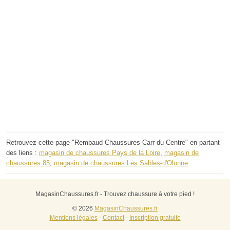
Retrouvez cette page "Rembaud Chaussures Carr du Centre" en partant
des liens :
magasin de chaussures Pays de la Loire
,
magasin de
chaussures 85
,
magasin de chaussures Les Sables-d'Olonne
.
MagasinChaussures.fr - Trouvez chaussure à votre pied !
© 2026
MagasinChaussures.fr
Mentions légales
-
Contact
-
Inscription gratuite