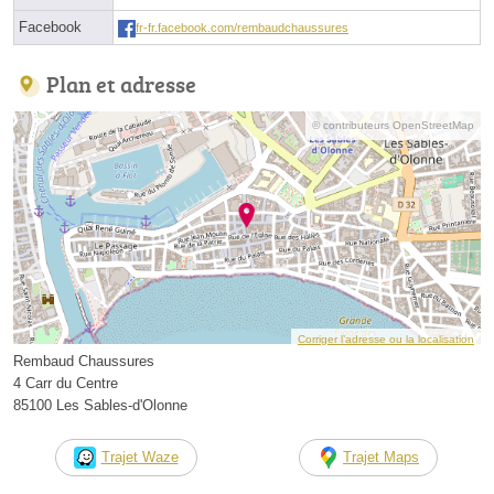
Facebook
fr-fr.facebook.com/rembaudchaussures
Plan et adresse
© contributeurs OpenStreetMap
Corriger l’adresse ou la localisation
Rembaud Chaussures
4 Carr du Centre
85100 Les Sables-d'Olonne
Trajet Waze
Trajet Maps