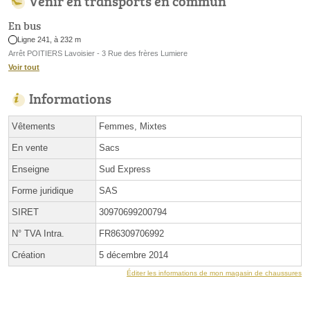
Venir en transports en commun
En bus
Ligne 241, à 232 m
Arrêt POITIERS Lavoisier - 3 Rue des frères Lumiere
Voir tout
Informations
Vêtements
Femmes, Mixtes
En vente
Sacs
Enseigne
Sud Express
Forme juridique
SAS
SIRET
30970699200794
N° TVA Intra.
FR86309706992
Création
5 décembre 2014
Éditer les informations de mon magasin de chaussures