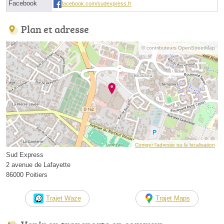
Facebook
facebook.com/sudexpress.fr
Plan et adresse
© contributeurs OpenStreetMap
Corriger l’adresse ou la localisation
Sud Express
2 avenue de Lafayette
86000 Poitiers
Trajet Waze
Trajet Maps