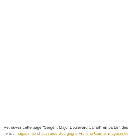
Retrouvez cette page "Sergent Major Boulevard Carnot" en partant des
liens :
magasin de chaussures Bourgogne-Franche-Comté
,
magasin de