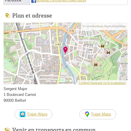
Facebook
facebook.com/sergent.major.officiel
Plan et adresse
© contributeurs OpenStreetMap
Corriger l’adresse ou la localisation
Sergent Major
1 Boulevard Carnot
90000 Belfort
Trajet Waze
Trajet Maps
Venir en transports en commun