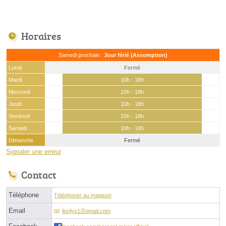
Horaires
Samedi prochain :
Jour férié (Assomption)
Lundi
Fermé
Mardi
10h - 18h
Mercredi
10h - 18h
Jeudi
10h - 18h
Vendredi
10h - 18h
Samedi
10h - 18h
Dimanche
Fermé
Signaler une erreur
Contact
Téléphone
Téléphoner au magasin
Email
liorilys1ⓐgmail.com