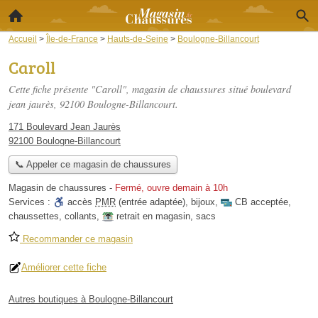
Accueil
>
Île-de-France
>
Hauts-de-Seine
>
Boulogne-Billancourt
Caroll
Cette fiche présente "Caroll", magasin de chaussures situé
boulevard
jean jaurès
, 92100 Boulogne-Billancourt.
171 Boulevard Jean Jaurès
92100 Boulogne-Billancourt
📞 Appeler ce magasin de chaussures
Magasin de chaussures
-
Fermé, ouvre demain à 10h
Services :
accès
PMR
(entrée adaptée)
,
bijoux
,
CB acceptée
,
chaussettes
,
collants
,
retrait en magasin
,
sacs
Recommander ce magasin
Améliorer cette fiche
Autres boutiques à Boulogne-Billancourt