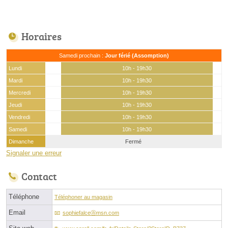
Horaires
Samedi prochain :
Jour férié (Assomption)
Lundi
10h - 19h30
Mardi
10h - 19h30
Mercredi
10h - 19h30
Jeudi
10h - 19h30
Vendredi
10h - 19h30
Samedi
10h - 19h30
Dimanche
Fermé
Signaler une erreur
Contact
Téléphone
Téléphoner au magasin
Email
sophiefalceⓐmsn.com