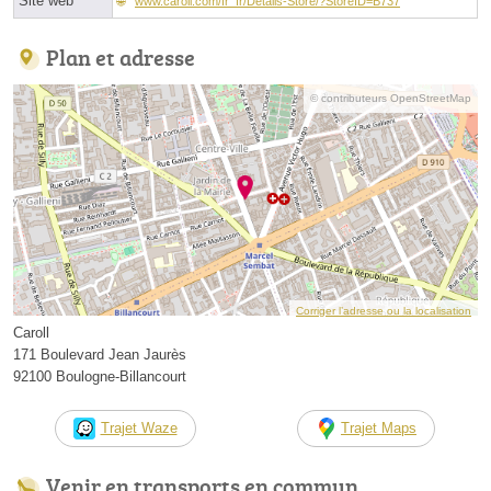
Site web
www.caroll.com/fr_fr/Details-Store/?StoreID=B737
Plan et adresse
© contributeurs OpenStreetMap
Corriger l’adresse ou la localisation
Caroll
171 Boulevard Jean Jaurès
92100 Boulogne-Billancourt
Trajet Waze
Trajet Maps
Venir en transports en commun