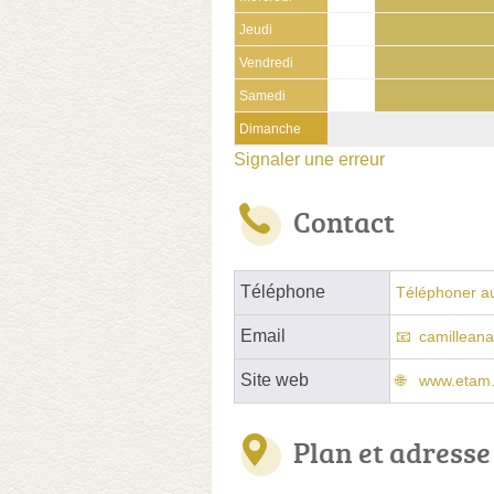
Jeudi
Vendredi
Samedi
Dimanche
Signaler une erreur
Contact
Téléphone
Téléphoner a
Email
camillean
Site web
www.etam
Plan et adresse