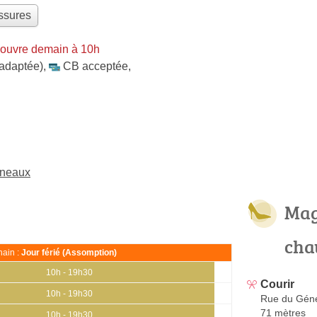
ssures
 ouvre demain à 10h
 adaptée)
,
CB acceptée
,
ineaux
Mag
cha
ain :
Jour férié (Assomption)
10h - 19h30
Courir
10h - 19h30
Rue du Géné
71 mètres
10h - 19h30