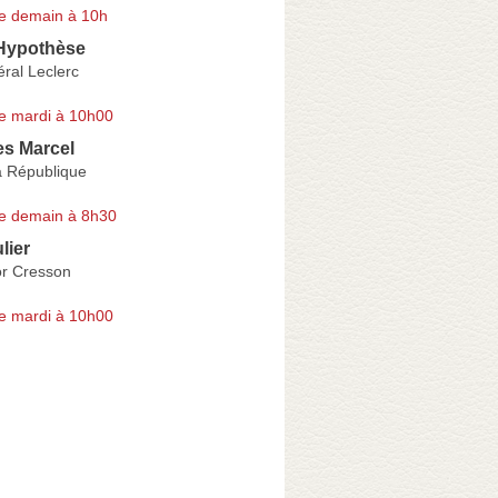
e demain à 10h
Hypothèse
ral Leclerc
e mardi à 10h00
s Marcel
a République
e demain à 8h30
ulier
or Cresson
e mardi à 10h00