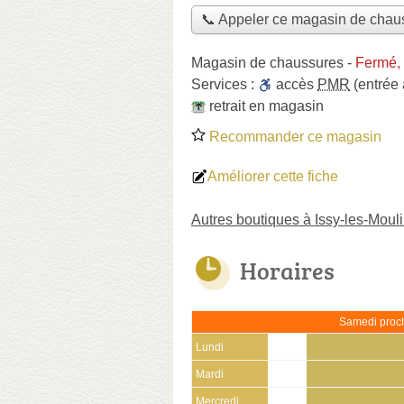
📞 Appeler ce magasin de chau
Magasin de chaussures
-
Fermé,
Services :
accès
PMR
(entrée
retrait en magasin
Recommander ce magasin
Améliorer cette fiche
Autres boutiques à Issy-les-Moul
Horaires
Samedi proch
Lundi
Mardi
Mercredi