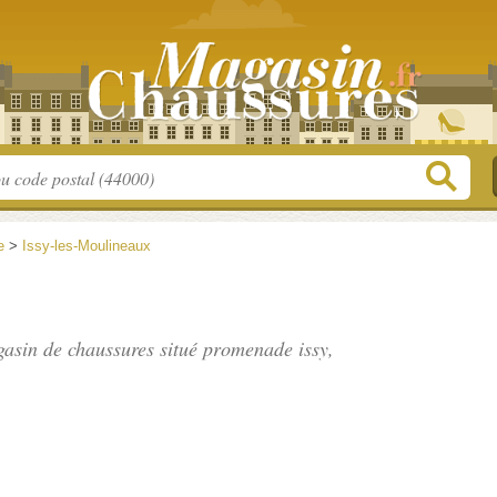
e
>
Issy-les-Moulineaux
gasin de chaussures situé
promenade issy
,