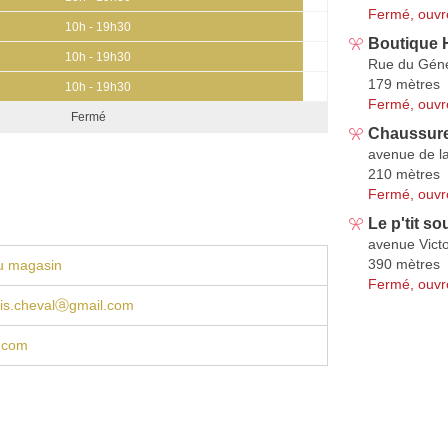
Fermé, ouvr
10h - 19h30
Boutique 
10h - 19h30
Rue du Géné
179 mètres
10h - 19h30
Fermé, ouvr
Fermé
Chaussure
avenue de l
210 mètres
Fermé, ouvr
Le p'tit so
avenue Vict
390 mètres
u magasin
Fermé, ouvr
ais.chevalⓐgmail.com
.com