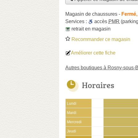
Magasin de chaussures
-
Fermé,
Services :
accès
PMR
(parking
retrait en magasin
Recommander ce magasin
Améliorer cette fiche
Autres boutiques à Rosny-sous-
Horaires
Lundi
Mardi
Mercredi
Jeudi