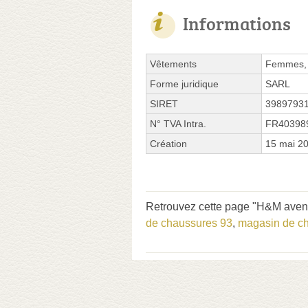
Informations
Vêtements
Femmes, 
Forme juridique
SARL
SIRET
3989793
N° TVA Intra.
FR40398
Création
15 mai 2
Retrouvez cette page "H&M avenu
de chaussures 93
,
magasin de c