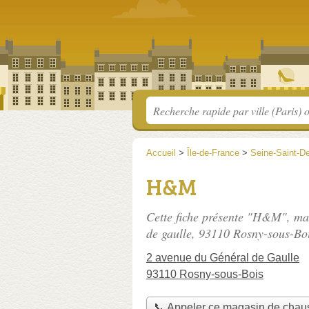
Accueil
>
Île-de-France
>
Seine-Saint-D
H&M
Cette fiche présente "H&M", ma
de gaulle
, 93110 Rosny-sous-Boi
2 avenue du Général de Gaulle
93110 Rosny-sous-Bois
📞 Appeler ce magasin de chau