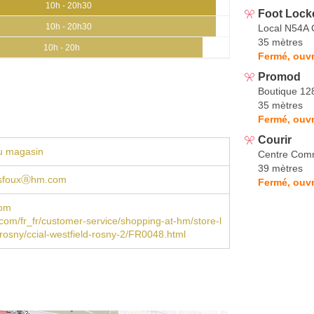
10h - 20h30
Foot Lock
10h - 20h30
Local N54A 
35 mètres
10h - 20h
Fermé, ouvr
Promod
Boutique 12
35 mètres
Fermé, ouvr
Courir
u magasin
Centre Comm
39 mètres
esfouxⓐhm.com
Fermé, ouvr
om
m/fr_fr/customer-service/shopping-at-hm/store-l
/rosny/ccial-westfield-rosny-2/FR0048.html