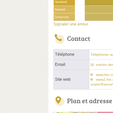
Vendredi
Samedi
Dimanche
Signaler une erreur
Contact
Téléphone
Téléphoner a
Email
marion.d
www.hm.c
Site web
www2.hm.co
ocator/france
Plan et adresse