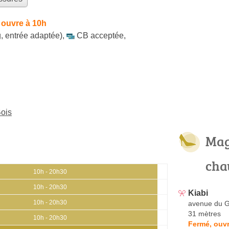
 ouvre à 10h
, entrée adaptée)
,
CB acceptée
,
Bois
Mag
cha
10h - 20h30
10h - 20h30
Kiabi
10h - 20h30
avenue du G
31 mètres
10h - 20h30
Fermé, ouvr