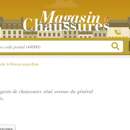
enis
>
Rosny-sous-Bois
gasin de chaussures situé
avenue du général
s.
ssures